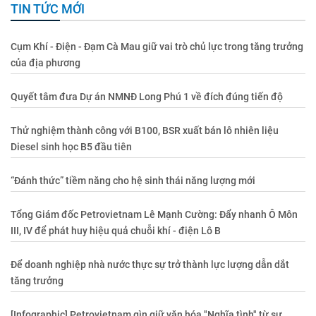
TIN TỨC MỚI
Cụm Khí - Điện - Đạm Cà Mau giữ vai trò chủ lực trong tăng trưởng
của địa phương
Quyết tâm đưa Dự án NMNĐ Long Phú 1 về đích đúng tiến độ
Thử nghiệm thành công với B100, BSR xuất bán lô nhiên liệu
Diesel sinh học B5 đầu tiên
“Đánh thức” tiềm năng cho hệ sinh thái năng lượng mới
Tổng Giám đốc Petrovietnam Lê Mạnh Cường: Đẩy nhanh Ô Môn
III, IV để phát huy hiệu quả chuỗi khí - điện Lô B
Để doanh nghiệp nhà nước thực sự trở thành lực lượng dẫn dắt
tăng trưởng
[Infographic] Petrovietnam gìn giữ văn hóa "Nghĩa tình" từ sự