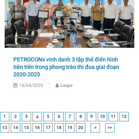
PETROCONs vinh danh 3 tập thể điển hình
tiên tiến trong phong trào thi đua giai đoạn
2020-2025
16/04/2025
Luupv
1
2
3
5
6
7
8
9
10
11
12
4
13
14
15
16
17
18
19
20
>
>>