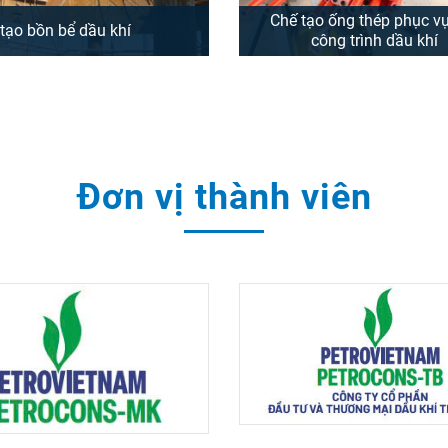
Chế tạo ống thép phục vu
tạo bồn bể dầu khí
công trình dầu khí
ng công ty Cổ phần Xây lắp
Xây dựng Nhà máy Chế tạo
khí Việt Nam (PVC) là đơn vị
thép hàn thẳng phục vụ n
ngành trong lĩnh vực xây lắp
Dầu khí đầu tiên của Việt N
thống Bồn chứa xăng dầu và
PVN phân cấp, ủy quyền ch
Đơn vị thành viên
chứa khí hóa lỏng LPG. PVC
PIPE làm chủ đầu tư và tổng
 thi công chế tạo và lắp đặt
là Tổng Công ty CP Xây lắp
nh công hệ thống bồn bể ...
khí Việt Nam (PVC). Dự án 
xây dựng ...
XEM THÊM
XEM THÊM