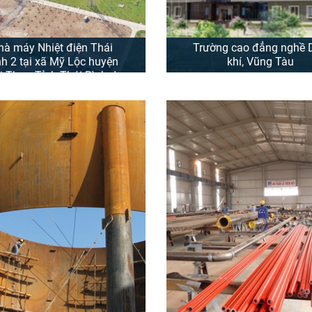
hà máy Nhiệt điện Thái
Trường cao đẳng nghề 
nh 2 tại xã Mỹ Lộc huyện
khí, Vũng Tàu
i Thuỵ, Tỉnh Thái Bình do
g công ty PetroCons làm
Tổng thầu EPC
Tổng công ty cổ phần Xây lắ
khí Việt Nam PVC - Thi công
dựng Trường Cao đảng Ngh
án Nhà máy Nhiệt điện Thái
khí tại Vũng Tàu Địa điểm: s
 2 tại xã Mỹ Lộc, huyện Thái
đường 30/4, Tp. Vũng tàu, 
Thuỵ, Tỉnh Thái Bình.
mức đầu tư gần 98 tỷ đồng. 
à máy Nhiệt điện Thái Bình
đầu tư: Trường Cao ...
o Tổng công ty Cổ phần Xây
Dầu khí Việt Nam (PetroCons)
XEM THÊM
m Tổng thầu EPC, Nhà máy
 xây dựng trên diện tích 131,
...
XEM THÊM