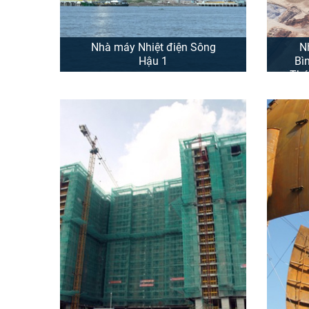
Nhà máy Nhiệt điện Sông
N
Hậu 1
Bì
Thá
Tổn
Nhà máy nhiệt điện Sông Hậu 1
đặt tại thị trấn Mái Dầm, huyện
Châu Thành, tỉnh Hậu Giang,
Dự 
thuộc Trung tâm điện lực Sông
Bình
Hậu do Tập đoàn Dầu khí làm chủ
đầu tư là dự án quan trọng nằm
Nh
trong Điều chỉnh Quy hoạch phát
2 d
triển điện lực ...
lắp 
là
XEM THÊM
được