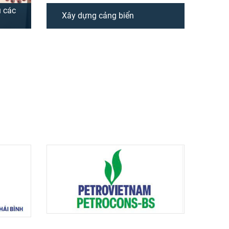
̣ các
Xây dựng cảng biển
 ống
Cảng Công ty PVC-MS thuộc
gành
Tổng công ty Cổ phần Xây lắp
am do
Dầu khí Việt Nam PVC, chính
o PV-
thức đi vào hoạt động năm 2011.
 thầu
Bãi Cảng rộng 23ha, nền bãi tải
 Dầu
trọng 35 tấn/m2. Bến cảng dài
được
246m, tải trọng 50 tấn/m2 đảm
bảo hạ thủy ...
XEM THÊM