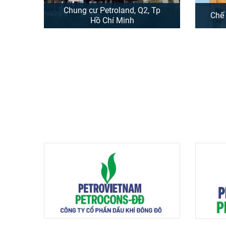
Chung cư Petroland, Q2, Tp
Chế 
Hồ Chí Minh
Tổng quan dự án Chung cư
Tổ
Petroland Tên chính thức dự
Dầu 
án: Petroland Chủ đầu tư: Công
đầu 
ty CP Đầu tư Hạ tầng và Đô thị
hệ 
Dầu khí là đơn vị thành viên
Bồn 
thuộc Tổng công ty Cổ phần Xây
đã
lắp Dầu khí Việt Nam (PVC) ...
thà
XEM THÊM