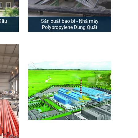
Dầu
Sản xuất bao bì - Nhà máy
Polypropylene Dung Quất
p Dầu
Dự án Nhà máy sản xuất bao bì
 xây
Polypropylene Dung Quất do
ề Dầu
Công ty CP Xây lắp Dầu khí Miền
ố 43,
Trung là đơn vị thành viên thuộc
Tổng
Tổng công ty Cổ phần Xây lắp
- Chủ
Dầu khí Việt Nam (PVC) làm Chủ
đầu tư và tự thi công. Dự án là ...
XEM THÊM