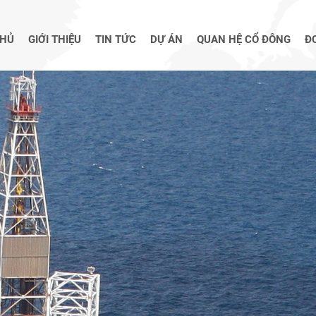
CHỦ
GIỚI THIỆU
TIN TỨC
DỰ ÁN
QUAN HỆ CỔ ĐÔNG
Đ