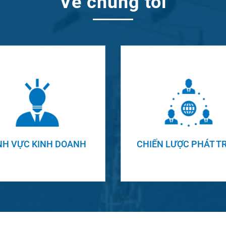
Về chúng tôi
NH VỰC KINH DOANH
CHIẾN LƯỢC PHÁT TR