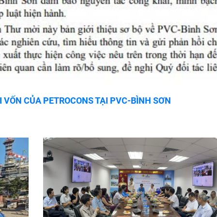
I VỐN CỦA PETROCONS TẠI PVC-BÌNH SƠN