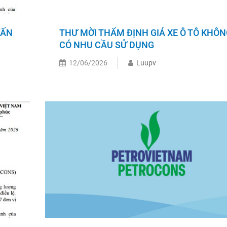
VẤN
THƯ MỜI THẨM ĐỊNH GIÁ XE Ô TÔ KHÔ
CÓ NHU CẦU SỬ DỤNG
12/06/2026
Luupv