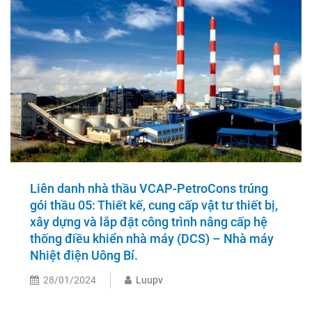
Liên danh nhà thầu VCAP-PetroCons trúng
gói thầu 05: Thiết kế, cung cấp vật tư thiết bị,
xây dựng và lắp đặt công trình nâng cấp hệ
thống điều khiển nhà máy (DCS) – Nhà máy
Nhiệt điện Uông Bí.
28/01/2024
Luupv