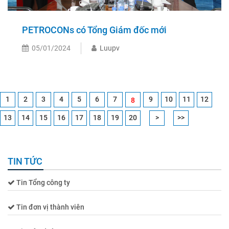
PETROCONs có Tổng Giám đốc mới
05/01/2024
Luupv
1
2
3
4
5
6
7
9
10
11
12
8
13
14
15
16
17
18
19
20
>
>>
TIN TỨC
Tin Tổng công ty
Tin đơn vị thành viên