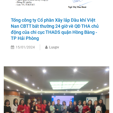
Tổng công ty Cổ phần Xây lắp Dầu khí Việt
Nan CBTT bất thường 24 giờ về QĐ THA chủ
động của chi cục THADS quận Hồng Bàng -
TP Hải Phòng
15/01/2024
Luupv