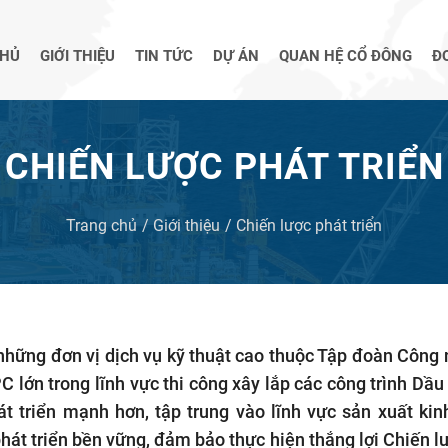
CHỦ
GIỚI THIỆU
TIN TỨC
DỰ ÁN
QUAN HỆ CỔ ĐÔNG
Đ
CHIẾN LƯỢC PHÁT TRIỂN
Trang chủ
Giới thiệu
Chiến lược phát triển
hững đơn vị dịch vụ kỹ thuật cao thuộc
Tập đoàn Công 
C lớn trong lĩnh vực thi công xây lắp các công trình Dầu 
t triển mạnh hơn, tập trung vào lĩnh vực sản xuất ki
phát triển bền vững, đảm bảo thực hiện thắng lợi Chiến l