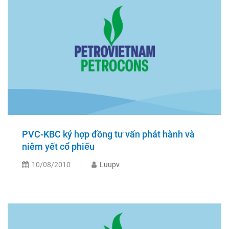
PVC-KBC ký hợp đồng tư vấn phát hành và
niêm yết cổ phiếu
10/08/2010
Luupv