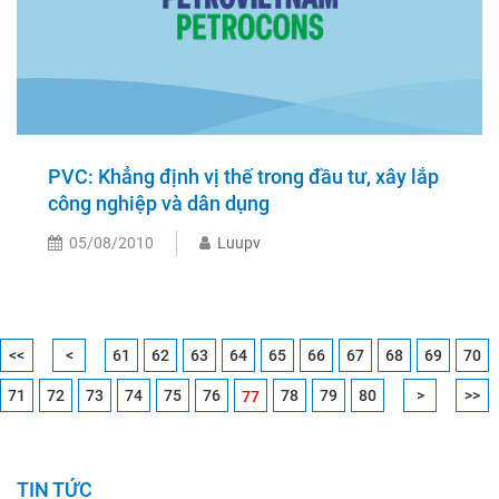
PVC: Khẳng định vị thế trong đầu tư, xây lắp
công nghiệp và dân dụng
05/08/2010
Luupv
<<
<
61
62
63
64
65
66
67
68
69
70
71
72
73
74
75
76
78
79
80
>
>>
77
TIN TỨC