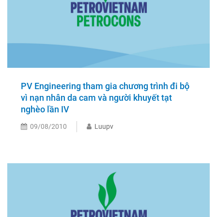
PV Engineering tham gia chương trình đi bộ
vì nạn nhân da cam và người khuyết tạt
nghèo lần IV
09/08/2010
Luupv