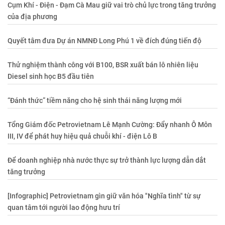
Cụm Khí - Điện - Đạm Cà Mau giữ vai trò chủ lực trong tăng trưởng
của địa phương
Quyết tâm đưa Dự án NMNĐ Long Phú 1 về đích đúng tiến độ
Thử nghiệm thành công với B100, BSR xuất bán lô nhiên liệu
Diesel sinh học B5 đầu tiên
“Đánh thức” tiềm năng cho hệ sinh thái năng lượng mới
Tổng Giám đốc Petrovietnam Lê Mạnh Cường: Đẩy nhanh Ô Môn
III, IV để phát huy hiệu quả chuỗi khí - điện Lô B
Để doanh nghiệp nhà nước thực sự trở thành lực lượng dẫn dắt
tăng trưởng
[Infographic] Petrovietnam gìn giữ văn hóa "Nghĩa tình" từ sự
quan tâm tới người lao động hưu trí