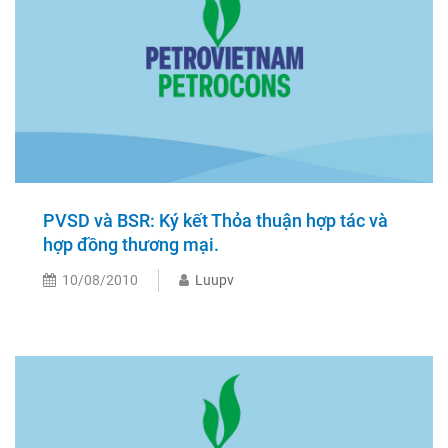
PVSD và BSR: Ký kết Thỏa thuận hợp tác và
hợp đồng thương mại.
10/08/2010
Luupv