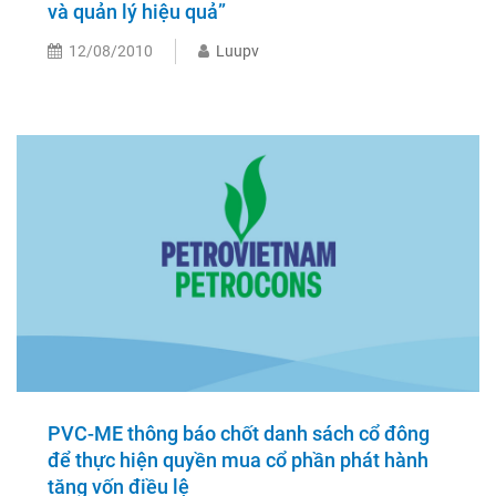
và quản lý hiệu quả”
12/08/2010
Luupv
PVC-ME thông báo chốt danh sách cổ đông
để thực hiện quyền mua cổ phần phát hành
tăng vốn điều lệ