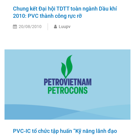
Chung kết Đại hội TDTT toàn ngành Dầu khí
2010: PVC thành công rực rỡ
20/08/2010
Luupv
PVC-IC tổ chức tập huấn “Kỹ năng lãnh đạo