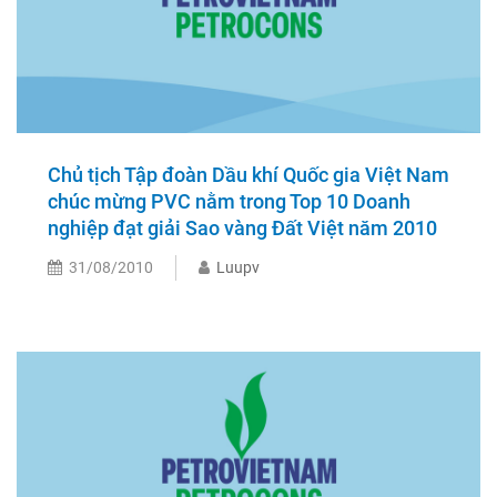
Chủ tịch Tập đoàn Dầu khí Quốc gia Việt Nam
chúc mừng PVC nằm trong Top 10 Doanh
nghiệp đạt giải Sao vàng Đất Việt năm 2010
31/08/2010
Luupv