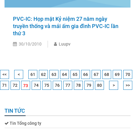
PVC-IC: Họp mặt Kỷ niệm 27 năm ngày
truyền thống và mái ấm gia đình PVC-IC lần
thứ 3
30/10/2010
Luupv
<<
<
61
62
63
64
65
66
67
68
69
70
71
72
74
75
76
77
78
79
80
>
>>
73
TIN TỨC
Tin Tổng công ty