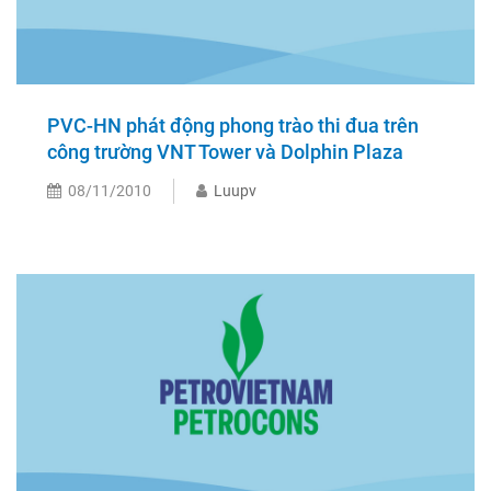
PVC-HN phát động phong trào thi đua trên
công trường VNT Tower và Dolphin Plaza
08/11/2010
Luupv