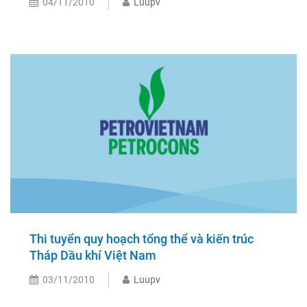
04/11/2010
Luupv
Thi tuyển quy hoạch tổng thể và kiến trúc
Tháp Dầu khí Việt Nam
03/11/2010
Luupv