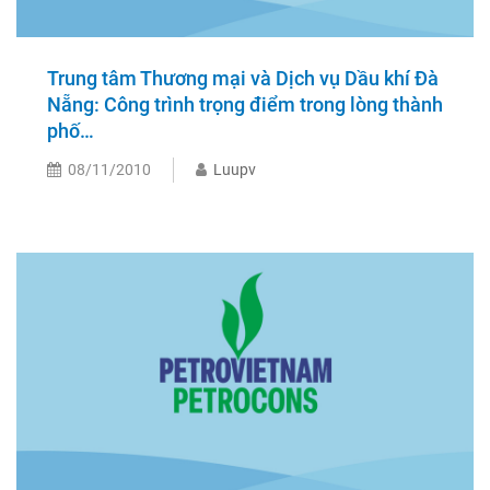
Trung tâm Thương mại và Dịch vụ Dầu khí Đà
Nẵng: Công trình trọng điểm trong lòng thành
phố…
08/11/2010
Luupv