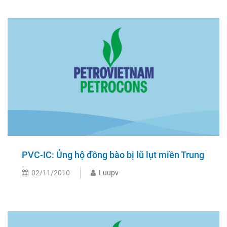
PVC-IC: Ủng hộ đồng bào bị lũ lụt miền Trung
02/11/2010
Luupv