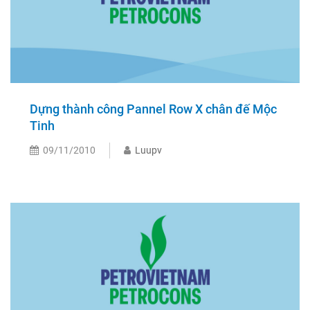
Dựng thành công Pannel Row X chân đế Mộc
Tinh
09/11/2010
Luupv