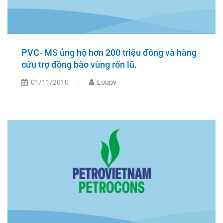
PVC- MS ủng hộ hơn 200 triệu đồng và hàng
cứu trợ đồng bào vùng rốn lũ.
01/11/2010
Luupv