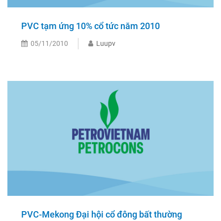
PVC tạm ứng 10% cổ tức năm 2010
05/11/2010
Luupv
PVC-Mekong Đại hội cổ đông bất thường