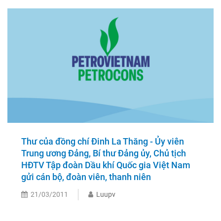
Thư của đồng chí Đinh La Thăng - Ủy viên
Trung ương Đảng, Bí thư Đảng ủy, Chủ tịch
HĐTV Tập đoàn Dầu khí Quốc gia Việt Nam
gửi cán bộ, đoàn viên, thanh niên
21/03/2011
Luupv