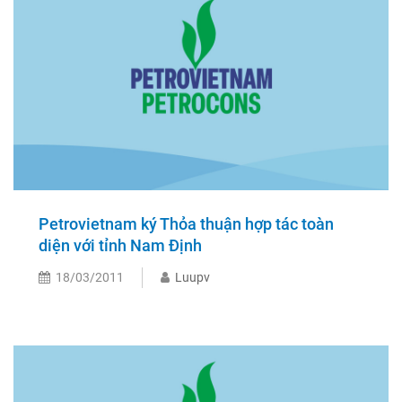
Petrovietnam ký Thỏa thuận hợp tác toàn
diện với tỉnh Nam Định
18/03/2011
Luupv