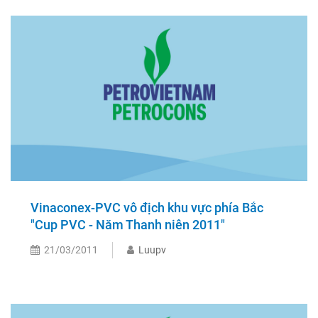
Vinaconex-PVC vô địch khu vực phía Bắc
"Cup PVC - Năm Thanh niên 2011"
21/03/2011
Luupv