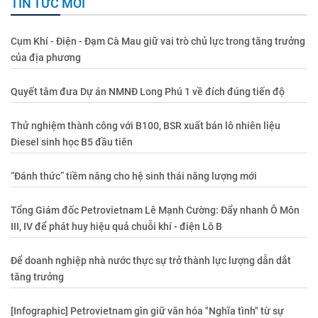
TIN TỨC MỚI
Cụm Khí - Điện - Đạm Cà Mau giữ vai trò chủ lực trong tăng trưởng
của địa phương
Quyết tâm đưa Dự án NMNĐ Long Phú 1 về đích đúng tiến độ
Thử nghiệm thành công với B100, BSR xuất bán lô nhiên liệu
Diesel sinh học B5 đầu tiên
“Đánh thức” tiềm năng cho hệ sinh thái năng lượng mới
Tổng Giám đốc Petrovietnam Lê Mạnh Cường: Đẩy nhanh Ô Môn
III, IV để phát huy hiệu quả chuỗi khí - điện Lô B
Để doanh nghiệp nhà nước thực sự trở thành lực lượng dẫn dắt
tăng trưởng
[Infographic] Petrovietnam gìn giữ văn hóa "Nghĩa tình" từ sự