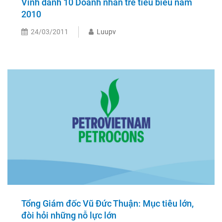
Vinh danh 10 Doanh nhân trẻ tiêu biểu năm
2010
24/03/2011
Luupv
Tổng Giám đốc Vũ Đức Thuận: Mục tiêu lớn,
đòi hỏi những nỗ lực lớn