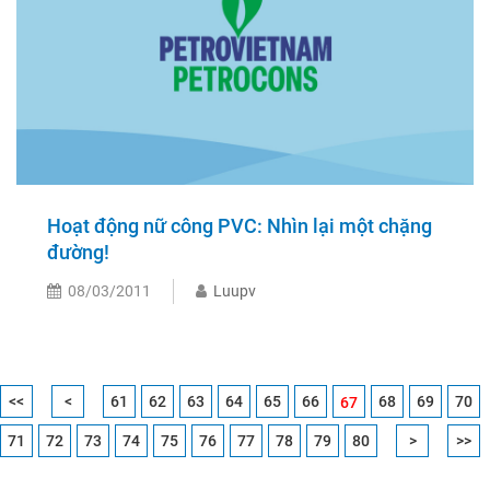
Hoạt động nữ công PVC: Nhìn lại một chặng
đường!
08/03/2011
Luupv
<<
<
61
62
63
64
65
66
68
69
70
67
71
72
73
74
75
76
77
78
79
80
>
>>