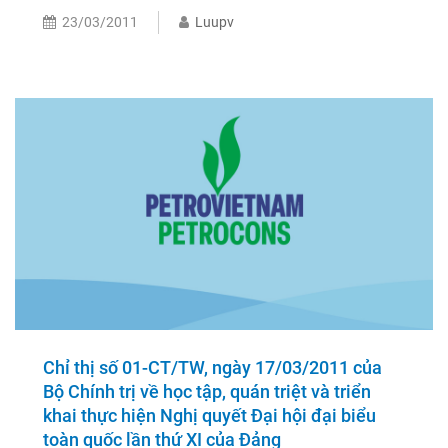
23/03/2011
Luupv
Chỉ thị số 01-CT/TW, ngày 17/03/2011 của
Bộ Chính trị về học tập, quán triệt và triển
khai thực hiện Nghị quyết Ðại hội đại biểu
toàn quốc lần thứ XI của Ðảng