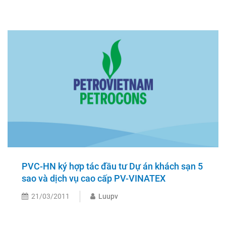
PVC-HN ký hợp tác đầu tư Dự án khách sạn 5
sao và dịch vụ cao cấp PV-VINATEX
21/03/2011
Luupv