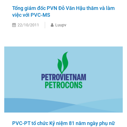
Tổng giám đốc PVN Đỗ Văn Hậu thăm và làm
việc với PVC-MS
22/10/2011
Luupv
PVC-PT tổ chức Kỷ niệm 81 năm ngày phụ nữ