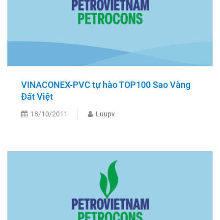
VINACONEX-PVC tự hào TOP100 Sao Vàng
Đất Việt
18/10/2011
Luupv