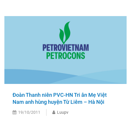
Đoàn Thanh niên PVC-HN Tri ân Mẹ Việt
Nam anh hùng huyện Từ Liêm – Hà Nội
19/10/2011
Luupv