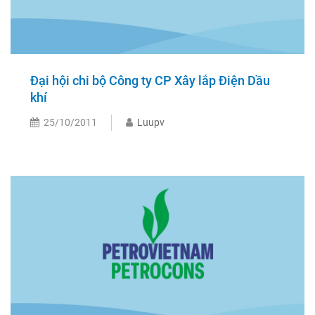
Đại hội chi bộ Công ty CP Xây lắp Điện Dầu
khí
25/10/2011
Luupv