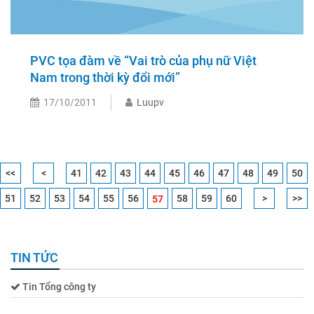
PVC tọa đàm về “Vai trò của phụ nữ Việt
Nam trong thời kỳ đổi mới”
17/10/2011
Luupv
<<
<
41
42
43
44
45
46
47
48
49
50
51
52
53
54
55
56
58
59
60
>
>>
57
TIN TỨC
Tin Tổng công ty