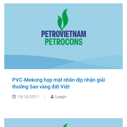
PVC-Mekong họp mặt nhân dịp nhận giải
thưởng Sao vàng đất Việt
19/10/2011
Luupv