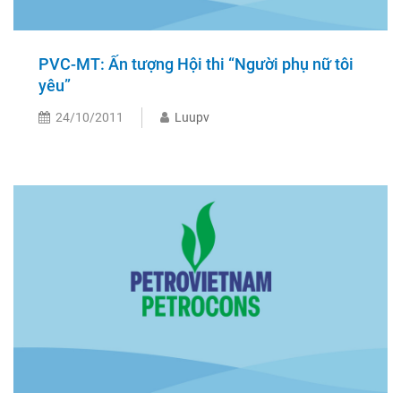
PVC-MT: Ấn tượng Hội thi “Người phụ nữ tôi
yêu”
24/10/2011
Luupv