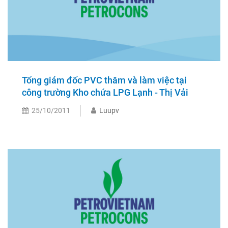
Tổng giám đốc PVC thăm và làm việc tại
công trường Kho chứa LPG Lạnh - Thị Vải
25/10/2011
Luupv