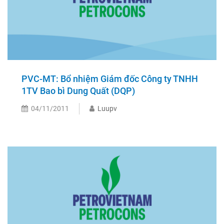
PVC-MT: Bổ nhiệm Giám đốc Công ty TNHH
1TV Bao bì Dung Quất (DQP)
04/11/2011
Luupv