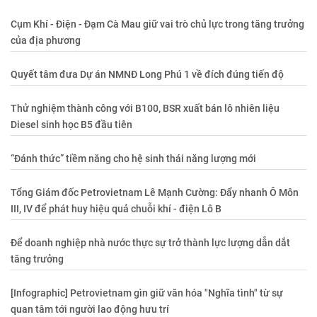
Cụm Khí - Điện - Đạm Cà Mau giữ vai trò chủ lực trong tăng trưởng
của địa phương
Quyết tâm đưa Dự án NMNĐ Long Phú 1 về đích đúng tiến độ
Thử nghiệm thành công với B100, BSR xuất bán lô nhiên liệu
Diesel sinh học B5 đầu tiên
“Đánh thức” tiềm năng cho hệ sinh thái năng lượng mới
Tổng Giám đốc Petrovietnam Lê Mạnh Cường: Đẩy nhanh Ô Môn
III, IV để phát huy hiệu quả chuỗi khí - điện Lô B
Để doanh nghiệp nhà nước thực sự trở thành lực lượng dẫn dắt
tăng trưởng
[Infographic] Petrovietnam gìn giữ văn hóa "Nghĩa tình" từ sự
quan tâm tới người lao động hưu trí