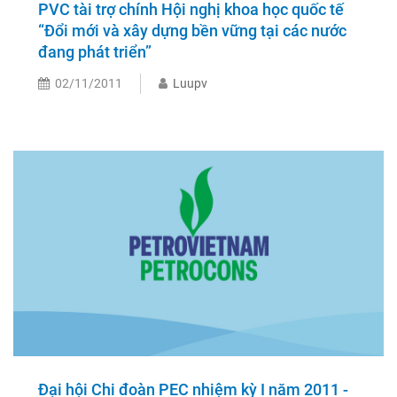
PVC tài trợ chính Hội nghị khoa học quốc tế
“Đổi mới và xây dựng bền vững tại các nước
đang phát triển”
02/11/2011
Luupv
Đại hội Chi đoàn PEC nhiệm kỳ I năm 2011 -