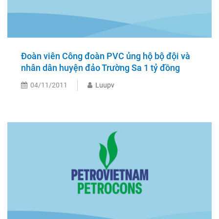
Đoàn viên Công đoàn PVC ủng hộ bộ đội và
nhân dân huyện đảo Trường Sa 1 tỷ đồng
04/11/2011
Luupv