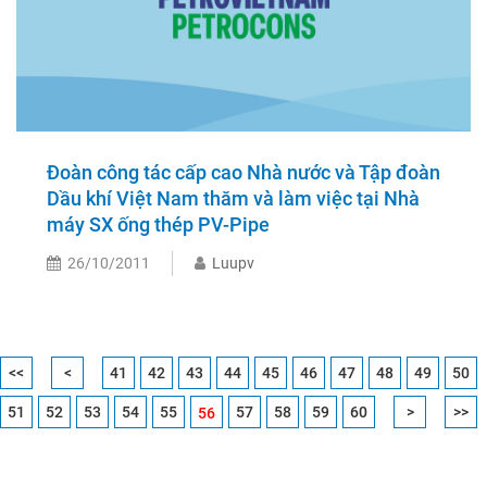
Đoàn công tác cấp cao Nhà nước và Tập đoàn
Dầu khí Việt Nam thăm và làm việc tại Nhà
máy SX ống thép PV-Pipe
26/10/2011
Luupv
<<
<
41
42
43
44
45
46
47
48
49
50
51
52
53
54
55
57
58
59
60
>
>>
56