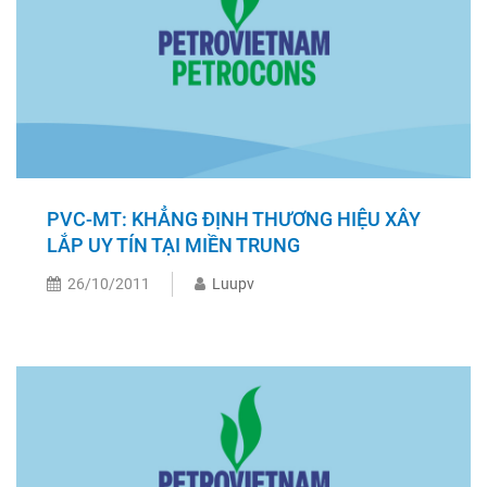
PVC-MT: KHẲNG ĐỊNH THƯƠNG HIỆU XÂY
LẮP UY TÍN TẠI MIỀN TRUNG
26/10/2011
Luupv