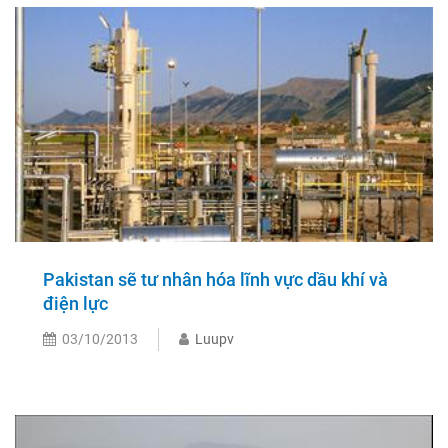
Pakistan sẽ tư nhân hóa lĩnh vực dầu khí và
điện lực
03/10/2013
Luupv