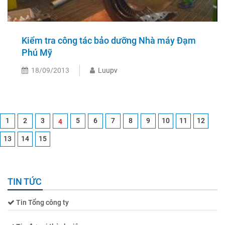
Kiểm tra công tác bảo dưỡng Nhà máy Đạm
Phú Mỹ
18/09/2013
Luupv
1
2
3
5
6
7
8
9
10
11
12
4
13
14
15
TIN TỨC
Tin Tổng công ty