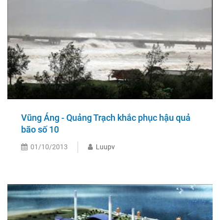
Vũng Áng - Quảng Trạch khắc phục hậu quả
bão số 10
01/10/2013
Luupv