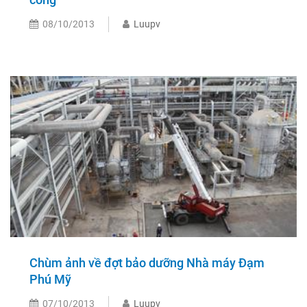
08/10/2013
Luupv
Chùm ảnh về đợt bảo dưỡng Nhà máy Đạm
Phú Mỹ
07/10/2013
Luupv