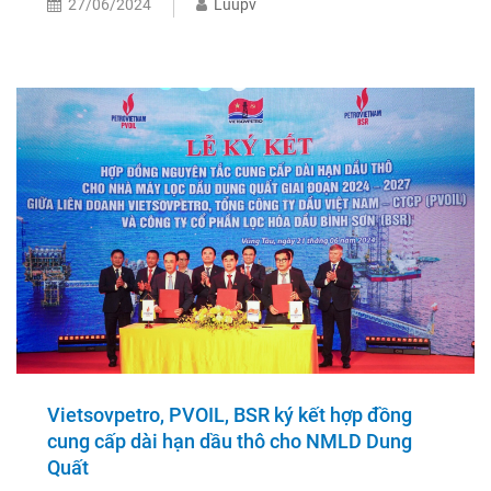
27/06/2024
Luupv
Vietsovpetro, PVOIL, BSR ký kết hợp đồng
cung cấp dài hạn dầu thô cho NMLD Dung
Quất