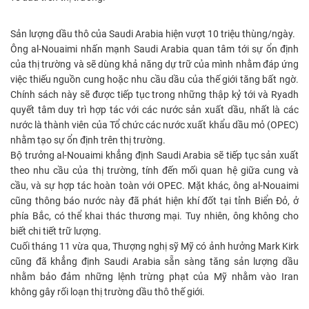
Sản lượng dầu thô của Saudi Arabia hiện vượt 10 triệu thùng/ngày.
Ông al-Nouaimi nhấn mạnh Saudi Arabia quan tâm tới sự ổn định
của thị trường và sẽ dùng khả năng dự trữ của mình nhằm đáp ứng
việc thiếu nguồn cung hoặc nhu cầu dầu của thế giới tăng bất ngờ.
Chính sách này sẽ được tiếp tục trong những thập kỷ tới và Ryadh
quyết tâm duy trì hợp tác với các nước sản xuất dầu, nhất là các
nước là thành viên của Tổ chức các nước xuất khẩu dầu mỏ (OPEC)
nhằm tạo sự ổn định trên thị trường.
Bộ trưởng al-Nouaimi khẳng định Saudi Arabia sẽ tiếp tục sản xuất
theo nhu cầu của thị trường, tính đến mối quan hệ giữa cung và
cầu, và sự hợp tác hoàn toàn với OPEC. Mặt khác, ông al-Nouaimi
cũng thông báo nước này đã phát hiện khí đốt tại tỉnh Biển Đỏ, ở
phía Bắc, có thể khai thác thương mại. Tuy nhiên, ông không cho
biết chi tiết trữ lượng.
Cuối tháng 11 vừa qua, Thượng nghị sỹ Mỹ có ảnh hưởng Mark Kirk
cũng đã khẳng định Saudi Arabia sẵn sàng tăng sản lượng dầu
nhằm bảo đảm những lệnh trừng phạt của Mỹ nhằm vào Iran
không gây rối loạn thị trường dầu thô thế giới.