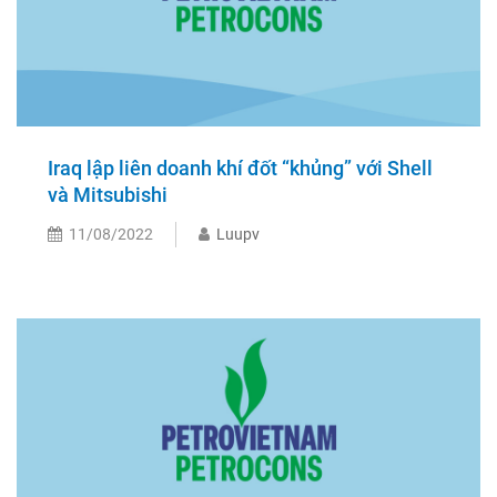
Iraq lập liên doanh khí đốt “khủng” với Shell
và Mitsubishi
11/08/2022
Luupv