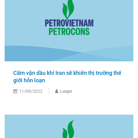
Cấm vận dầu khí Iran sẽ khiến thị trường thế
giới hỗn loạn
11/08/2022
Luupv