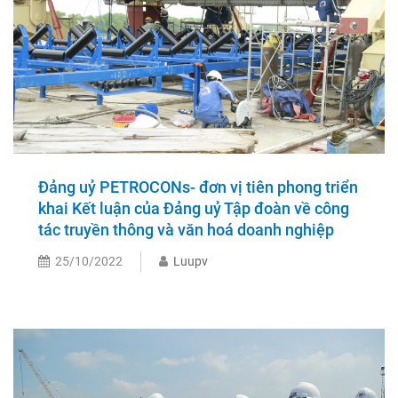
Đảng uỷ PETROCONs- đơn vị tiên phong triển
khai Kết luận của Đảng uỷ Tập đoàn về công
tác truyền thông và văn hoá doanh nghiệp
25/10/2022
Luupv