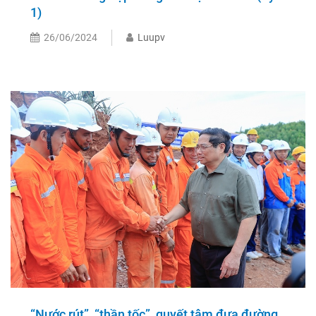
1)
26/06/2024
Luupv
“Nước rút”, “thần tốc”, quyết tâm đưa đường