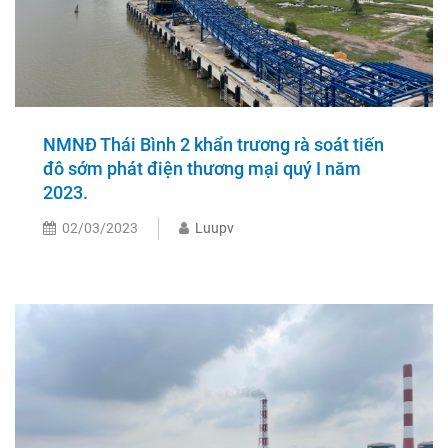
NMNĐ Thái Bình 2 khẩn trương rà soát tiến
đô sớm phát điện thương mại quý I năm
2023.
02/03/2023
Luupv