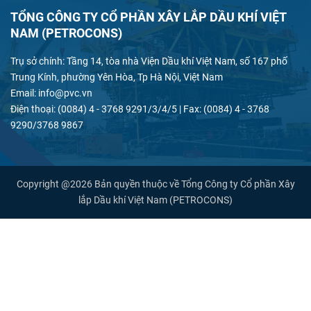
TỔNG CÔNG TY CỔ PHẦN XÂY LẮP DẦU KHÍ VIỆT
NAM (PETROCONS)
Trụ sở chính: Tầng 14, tòa nhà Viện Dầu khí Việt Nam, số 167 phố
Trung Kính, phường Yên Hòa, Tp Hà Nội, Việt Nam
Email: info@pvc.vn
Điện thoại: (0084) 4 - 3768 9291/3/4/5 | Fax: (0084) 4 - 3768
9290/3768 9867
Copyright @2026 Bản quyền thuộc về Tổng Công ty Cổ phần Xây
lắp Dầu khí Việt Nam (PETROCONS)