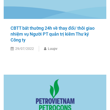
CBTT bất thường 24h về thay đổi/ thôi giao
nhiệm vụ Người PT quản trị kiêm Thư ký
Công ty
29/07/2022
Luupv