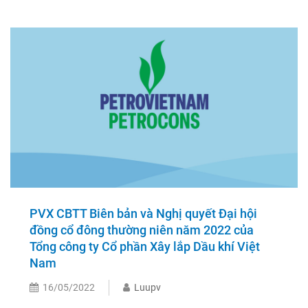
PVX CBTT Biên bản và Nghị quyết Đại hội
đồng cổ đông thường niên năm 2022 của
Tổng công ty Cổ phần Xây lắp Dầu khí Việt
Nam
16/05/2022
Luupv