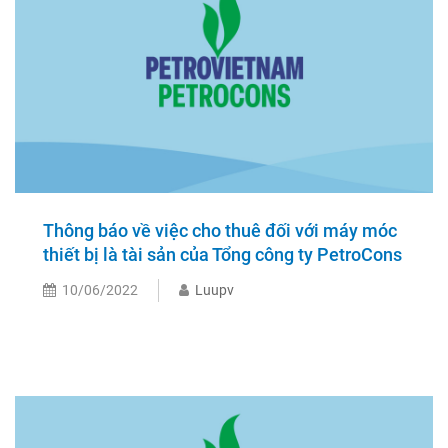
Thông báo về việc cho thuê đối với máy móc
thiết bị là tài sản của Tổng công ty PetroCons
10/06/2022
Luupv