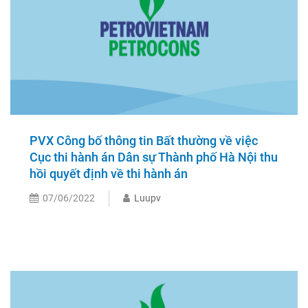
PVX Công bố thông tin Bất thường về việc
Cục thi hành án Dân sự Thành phố Hà Nội thu
hồi quyết định về thi hành án
07/06/2022
Luupv