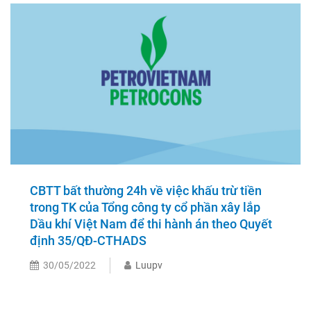
CBTT bất thường 24h về việc khấu trừ tiền
trong TK của Tổng công ty cổ phần xây lắp
Dầu khí Việt Nam để thi hành án theo Quyết
định 35/QĐ-CTHADS
30/05/2022
Luupv