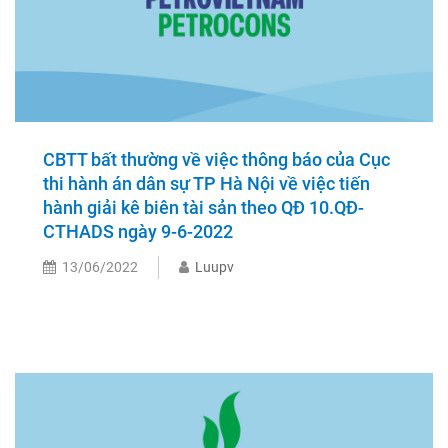
CBTT bất thường về việc thông báo của Cục
thi hành án dân sự TP Hà Nội về việc tiến
hành giải kê biên tài sản theo QĐ 10.QĐ-
CTHADS ngày 9-6-2022
13/06/2022
Luupv