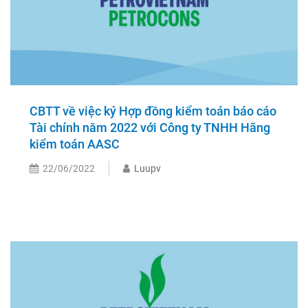
CBTT về việc ký Hợp đồng kiểm toán báo cáo
Tài chính năm 2022 với Công ty TNHH Hãng
kiểm toán AASC
22/06/2022
Luupv