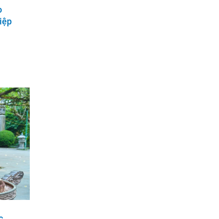
o
iệp
c