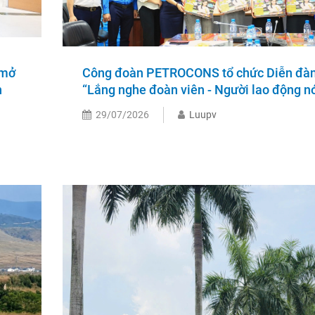
 mở
Công đoàn PETROCONS tổ chức Diễn đà
n
“Lắng nghe đoàn viên - Người lao động nó
29/07/2026
Luupv