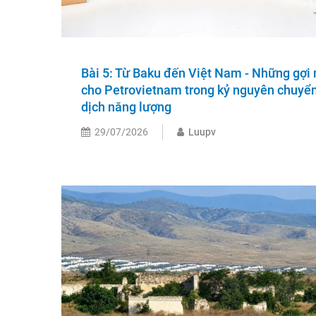
Bài 5: Từ Baku đến Việt Nam - Những gợi
cho Petrovietnam trong kỷ nguyên chuyể
dịch năng lượng
29/07/2026
Luupv