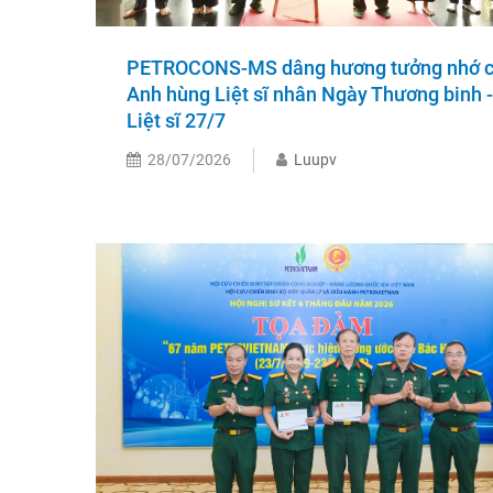
PETROCONS-MS dâng hương tưởng nhớ 
Anh hùng Liệt sĩ nhân Ngày Thương binh -
Liệt sĩ 27/7
28/07/2026
Luupv