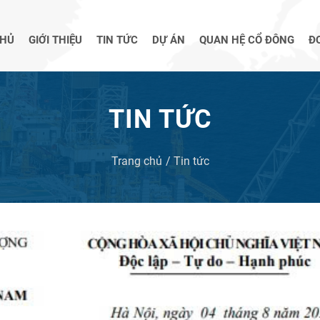
CHỦ
GIỚI THIỆU
TIN TỨC
DỰ ÁN
QUAN HỆ CỔ ĐÔNG
Đ
TIN TỨC
Trang chủ
Tin tức