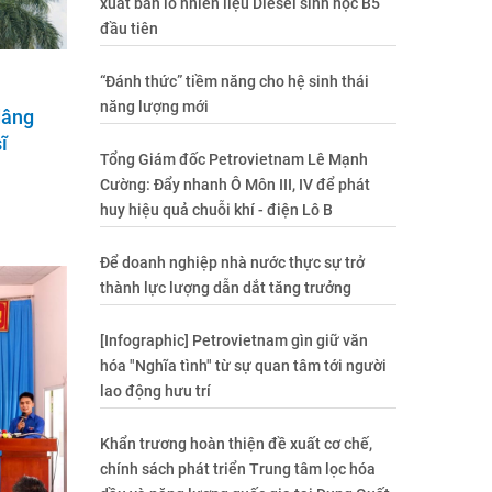
xuất bán lô nhiên liệu Diesel sinh học B5
đầu tiên
“Đánh thức” tiềm năng cho hệ sinh thái
năng lượng mới
dâng
ĩ
Tổng Giám đốc Petrovietnam Lê Mạnh
Cường: Đẩy nhanh Ô Môn III, IV để phát
huy hiệu quả chuỗi khí - điện Lô B
Để doanh nghiệp nhà nước thực sự trở
thành lực lượng dẫn dắt tăng trưởng
[Infographic] Petrovietnam gìn giữ văn
hóa "Nghĩa tình" từ sự quan tâm tới người
lao động hưu trí
Khẩn trương hoàn thiện đề xuất cơ chế,
chính sách phát triển Trung tâm lọc hóa