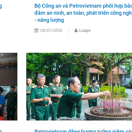
g
Bộ Công an và Petrovietnam phối hợp bả
đảm an ninh, an toàn, phát triển công ngh
- năng lượng
28/07/2026
Luupv
g
Petrovietnam dâng hương tưởng niệm cá