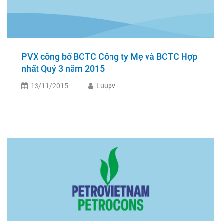
PVX công bố BCTC Công ty Mẹ và BCTC Hợp
nhất Quý 3 năm 2015
13/11/2015
Luupv