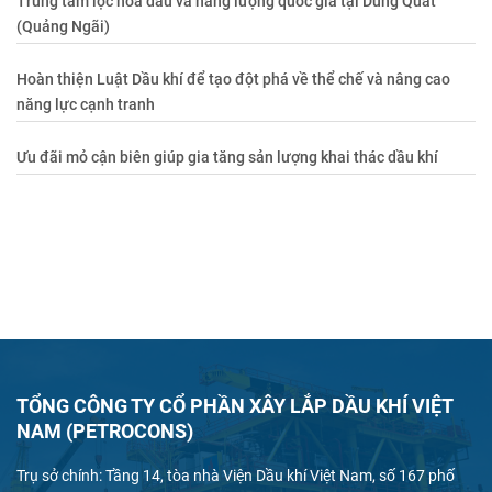
Trung tâm lọc hóa dầu và năng lượng quốc gia tại Dung Quất
(Quảng Ngãi)
Hoàn thiện Luật Dầu khí để tạo đột phá về thể chế và nâng cao
năng lực cạnh tranh
Ưu đãi mỏ cận biên giúp gia tăng sản lượng khai thác dầu khí
TỔNG CÔNG TY CỔ PHẦN XÂY LẮP DẦU KHÍ VIỆT
NAM (PETROCONS)
Trụ sở chính: Tầng 14, tòa nhà Viện Dầu khí Việt Nam, số 167 phố