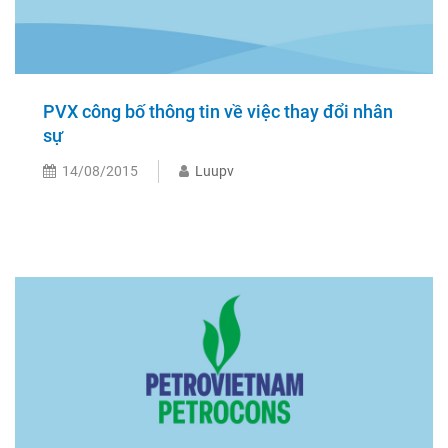
PVX công bố thông tin về việc thay đổi nhân
sự
14/08/2015
Luupv