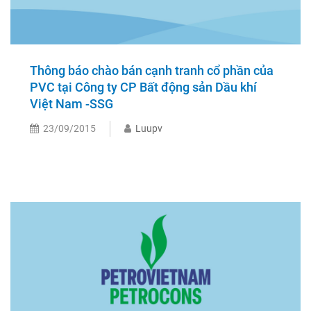
Thông báo chào bán cạnh tranh cổ phần của
PVC tại Công ty CP Bất động sản Dầu khí
Việt Nam -SSG
23/09/2015
Luupv