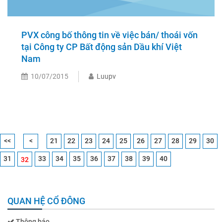
PVX công bố thông tin về việc bán/ thoái vốn
tại Công ty CP Bất động sản Dầu khí Việt
Nam
10/07/2015
Luupv
<<
<
21
22
23
24
25
26
27
28
29
30
31
33
34
35
36
37
38
39
40
32
QUAN HỆ CỔ ĐÔNG
Thông báo