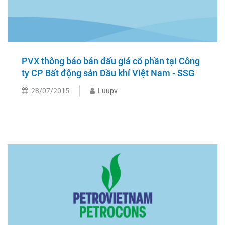
PVX thông báo bán đấu giá cổ phần tại Công
ty CP Bất động sản Dầu khí Việt Nam - SSG
28/07/2015
Luupv