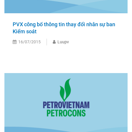
PVX công bố thông tin thay đổi nhân sự ban
Kiểm soát
16/07/2015
Luupv