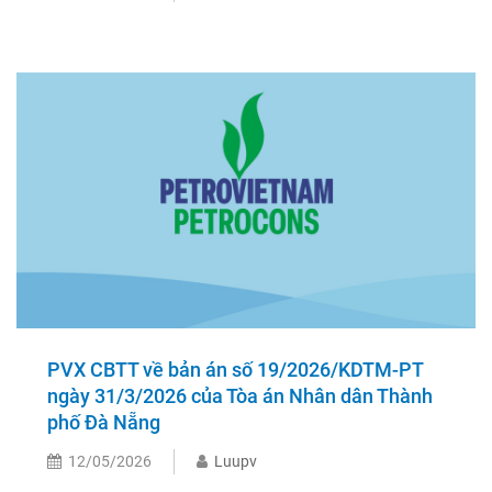
PVX CBTT về bản án số 19/2026/KDTM-PT
ngày 31/3/2026 của Tòa án Nhân dân Thành
phố Đà Nẵng
12/05/2026
Luupv