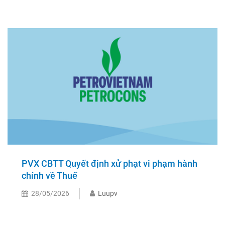
PVX CBTT Quyết định xử phạt vi phạm hành
chính về Thuế
28/05/2026
Luupv