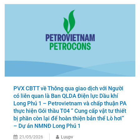
PVX CBTT về Thông qua giao dịch với Người
có liên quan là Ban QLDA Điện lực Dầu khí
Long Phú 1 – Petrovietnam và chấp thuận PA
thực hiện Gói thầu T04 “ Cung cấp vật tư thiết
bị phần còn lại để hoàn thiện bản thể Lò hơi”
– Dự án NMNĐ Long Phú 1
21/05/2026
Luupv