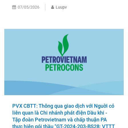
07/05/2026
Luupv
PVX CBTT: Thông qua giao dịch với Nguời có
liên quan là Chi nhánh phát điện Dầu khi -
Tập đoàn Petrovietnam và chấp thuận PA
thực hiện gói thầu "GT-2024-203-BS28: VTTT