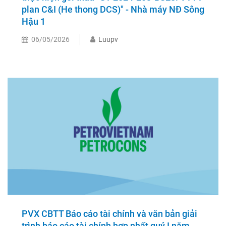
plan C&I (He thong DCS)" - Nhà máy NĐ Sông
Hậu 1
06/05/2026
Luupv
PVX CBTT Báo cáo tài chính và văn bản giải
trình báo cáo tài chính hợp nhất quý I năm