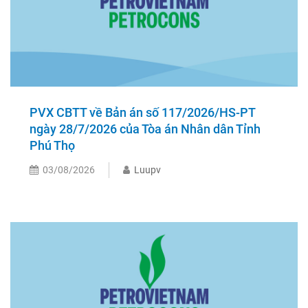
PVX CBTT về Bản án số 117/2026/HS-PT
ngày 28/7/2026 của Tòa án Nhân dân Tỉnh
Phú Thọ
03/08/2026
Luupv