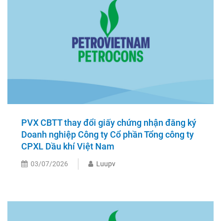
PVX CBTT thay đổi giấy chứng nhận đăng ký
Doanh nghiệp Công ty Cổ phần Tổng công ty
CPXL Dầu khí Việt Nam
03/07/2026
Luupv