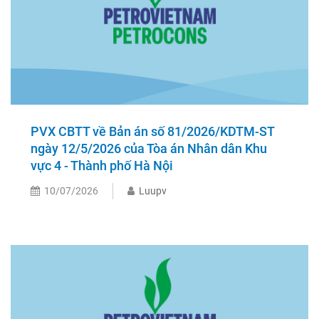
PVX CBTT về Bản án số 81/2026/KDTM-ST
ngày 12/5/2026 của Tòa án Nhân dân Khu
vực 4 - Thành phố Hà Nội
10/07/2026
Luupv