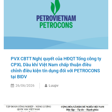
PVX CBTT Nghị quyết của HĐQT Tổng công ty
CPXL Dầu khí Việt Nam chấp thuận điều
chỉnh điều kiện tín dụng đối với PETROCONS
tại BIDV
26/06/2026
Luupv