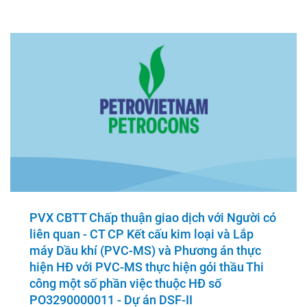
PVX CBTT Chấp thuận giao dịch với Người có
liên quan - CT CP Kết cấu kim loại và Lắp
máy Dầu khí (PVC-MS) và Phương án thực
hiện HĐ với PVC-MS thực hiện gói thầu Thi
công một số phần việc thuộc HĐ số
PO3290000011 - Dự án DSF-II