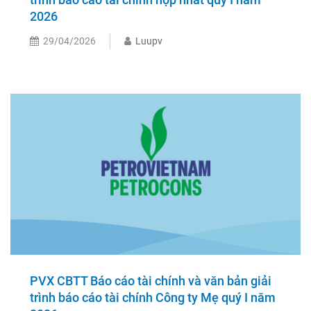
2026
29/04/2026
Luupv
PVX CBTT Báo cáo tài chính và văn bản giải
trình báo cáo tài chính Công ty Mẹ quý I năm