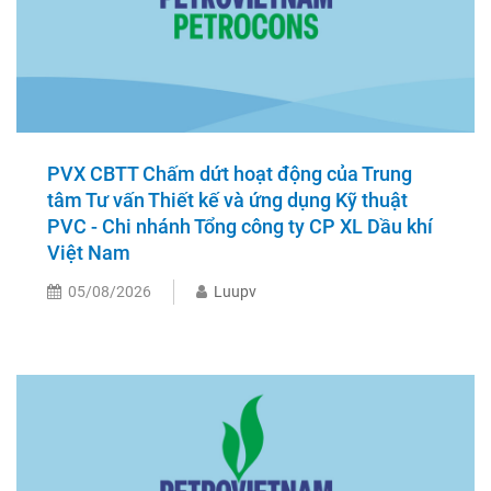
PVX CBTT Chấm dứt hoạt động của Trung
tâm Tư vấn Thiết kế và ứng dụng Kỹ thuật
PVC - Chi nhánh Tổng công ty CP XL Dầu khí
Việt Nam
05/08/2026
Luupv