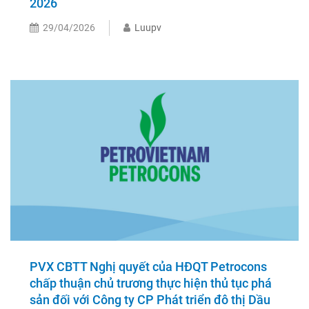
2026
29/04/2026
Luupv
PVX CBTT Nghị quyết của HĐQT Petrocons
chấp thuận chủ trương thực hiện thủ tục phá
sản đối với Công ty CP Phát triển đô thị Dầu