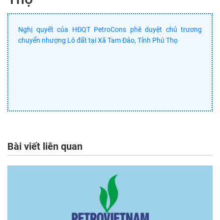
Nghị quyết của HĐQT PetroCons phê duyệt chủ trương
chuyển nhượng Lô đất tại Xã Tam Đảo, Tỉnh Phú Thọ
Bài viết liên quan