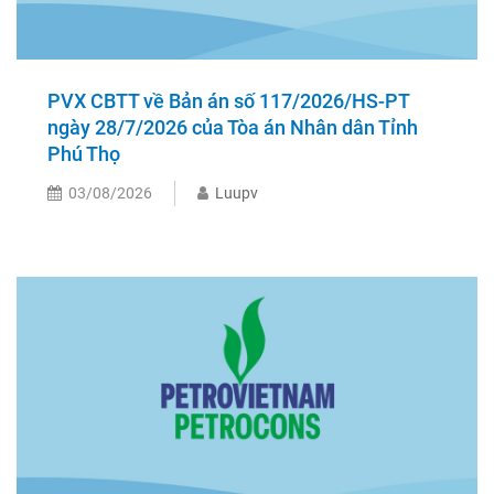
PVX CBTT về Bản án số 117/2026/HS-PT
ngày 28/7/2026 của Tòa án Nhân dân Tỉnh
Phú Thọ
03/08/2026
Luupv