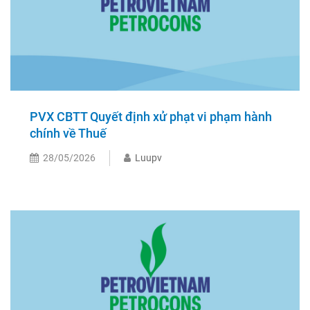
PVX CBTT Quyết định xử phạt vi phạm hành
chính về Thuế
28/05/2026
Luupv