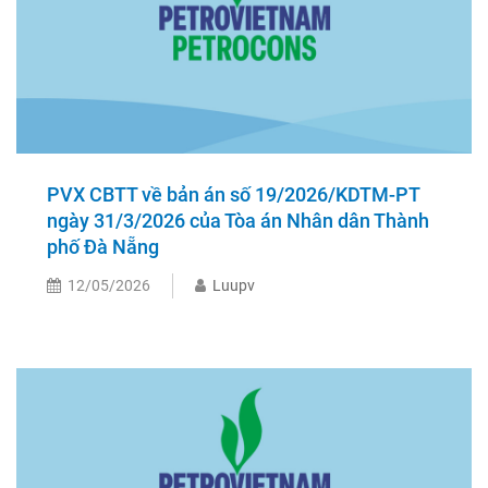
PVX CBTT về bản án số 19/2026/KDTM-PT
ngày 31/3/2026 của Tòa án Nhân dân Thành
phố Đà Nẵng
12/05/2026
Luupv