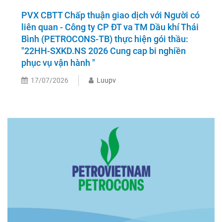
PVX CBTT Chấp thuận giao dịch với Người có
liên quan - Công ty CP ĐT va TM Dầu khí Thái
Bình (PETROCONS-TB) thực hiện gói thầu:
"22HH-SXKD.NS 2026 Cung cap bi nghiền
phục vụ vận hành "
17/07/2026
Luupv