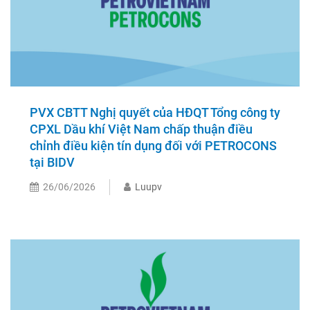
PVX CBTT Nghị quyết của HĐQT Tổng công ty
CPXL Dầu khí Việt Nam chấp thuận điều
chỉnh điều kiện tín dụng đối với PETROCONS
tại BIDV
26/06/2026
Luupv