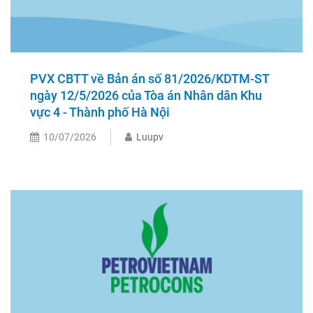
PVX CBTT về Bản án số 81/2026/KDTM-ST
ngày 12/5/2026 của Tòa án Nhân dân Khu
vực 4 - Thành phố Hà Nội
10/07/2026
Luupv