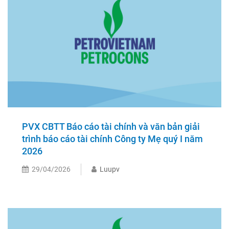
PVX CBTT Báo cáo tài chính và văn bản giải
trình báo cáo tài chính Công ty Mẹ quý I năm
2026
29/04/2026
Luupv