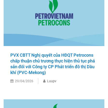
PVX CBTT Nghị quyết của HĐQT Petrocons
chấp thuận chủ trương thực hiện thủ tục phá
sản đối với Công ty CP Phát triển đô thị Dầu
khí (PVC-Mekong)
29/04/2026
Luupv