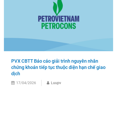
PVX CBTT Báo cáo giải trình nguyên nhân
chứng khoán tiếp tục thuộc diện hạn chế giao
dịch
17/04/2026
Luupv