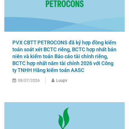
PVX CBTT PETROCONS đã ký hợp đồng kiểm
toán soát xét BCTC riêng, BCTC hợp nhất bán
niên và kiểm toán Báo cáo tài chính riêng,
BCTC hợp nhất năm tài chính 2026 với Công
ty TNHH Hãng kiểm toán AASC
08/07/2026
Luupv