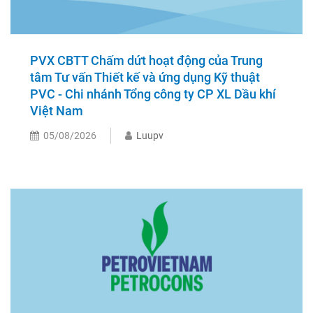
PVX CBTT Chấm dứt hoạt động của Trung
tâm Tư vấn Thiết kế và ứng dụng Kỹ thuật
PVC - Chi nhánh Tổng công ty CP XL Dầu khí
Việt Nam
05/08/2026
Luupv