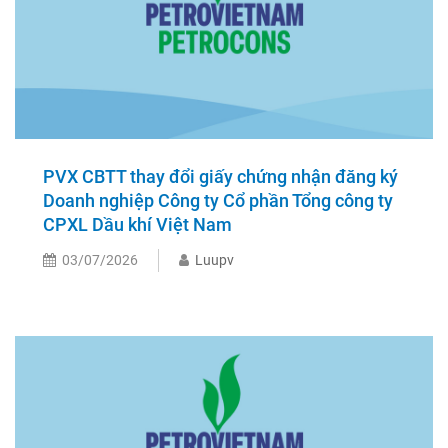
PVX CBTT thay đổi giấy chứng nhận đăng ký
Doanh nghiệp Công ty Cổ phần Tổng công ty
CPXL Dầu khí Việt Nam
03/07/2026
Luupv