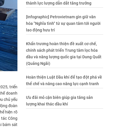
thành lực lượng dẫn dắt tăng trưởng
[Infographic] Petrovietnam gìn giữ văn
hóa "Nghĩa tình" từ sự quan tâm tới người
lao động hưu trí
Khẩn trương hoàn thiện đề xuất cơ chế,
chính sách phát triển Trung tâm lọc hóa
dầu và năng lượng quốc gia tại Dung Quất
(Quảng Ngãi)
Hoàn thiện Luật Dầu khí để tạo đột phá về
thể chế và nâng cao năng lực cạnh tranh
025, triển
 chế doanh
Ưu đãi mỏ cận biên giúp gia tăng sản
êu chủ yếu
lượng khai thác dầu khí
 động đoàn
hể hiện rõ
g tác Công
ải bám sát