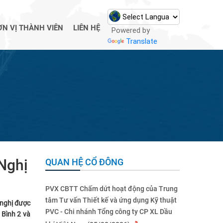
ƠN VỊ THÀNH VIÊN
LIÊN HỆ
Powered by
Translate
 Nghị
QUAN HỆ CỔ ĐÔNG
PVX CBTT Chấm dứt hoạt động của Trung
tâm Tư vấn Thiết kế và ứng dụng Kỹ thuật
 nghị được
PVC - Chi nhánh Tổng công ty CP XL Dầu
 B
ình 2 và