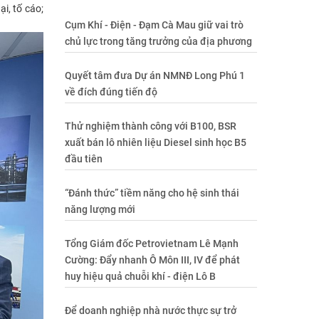
i, tố cáo;
Cụm Khí - Điện - Đạm Cà Mau giữ vai trò
chủ lực trong tăng trưởng của địa phương
Quyết tâm đưa Dự án NMNĐ Long Phú 1
về đích đúng tiến độ
Thử nghiệm thành công với B100, BSR
xuất bán lô nhiên liệu Diesel sinh học B5
đầu tiên
“Đánh thức” tiềm năng cho hệ sinh thái
năng lượng mới
Tổng Giám đốc Petrovietnam Lê Mạnh
Cường: Đẩy nhanh Ô Môn III, IV để phát
huy hiệu quả chuỗi khí - điện Lô B
Để doanh nghiệp nhà nước thực sự trở