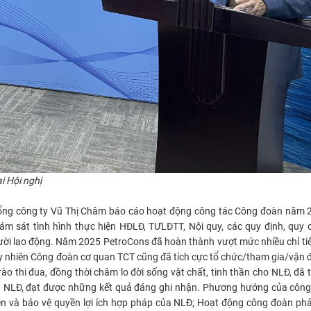
i Hội nghị
Tổng công ty Vũ Thị Châm báo cáo hoạt động công tác Công đoàn năm 2
ám sát tình hình thực hiện HĐLĐ, TƯLĐTT, Nội quy, các quy định, quy
gười lao động. Năm 2025 PetroCons đã hoàn thành vượt mức nhiều chỉ ti
uy nhiên Công đoàn cơ quan TCT cũng đã tích cực tổ chức/tham gia/vận
o thi đua, đồng thời chăm lo đời sống vật chất, tinh thần cho NLĐ, đã t
của NLĐ, đạt được những kết quả đáng ghi nhận. Phương hướng của côn
iện và bảo vệ quyền lợi ích hợp pháp của NLĐ; Hoạt động công đoàn ph