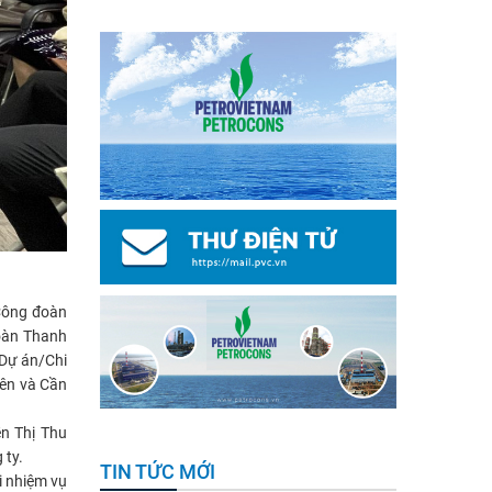
Công đoàn
oàn Thanh
 Dự án/Chi
Yên và Cần
ễn Thị Thu
 ty.
TIN TỨC MỚI
i nhiệm vụ