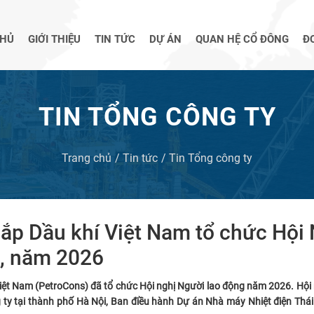
CHỦ
GIỚI THIỆU
TIN TỨC
DỰ ÁN
QUAN HỆ CỔ ĐÔNG
Đ
TIN TỔNG CÔNG TY
Trang chủ
Tin tức
Tin Tổng công ty
lắp Dầu khí Việt Nam tổ chức Hội
ẹ, năm 2026
iệt Nam (PetroCons) đã tổ chức Hội nghị Ng
ười lao động năm 202
6
. Hội
g ty tại thành phố Hà Nội, Ban điều hành Dự án Nhà máy Nhiệt điện Thái