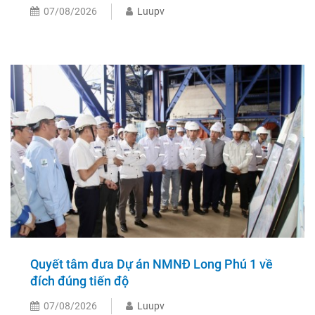
07/08/2026
Luupv
Quyết tâm đưa Dự án NMNĐ Long Phú 1 về
đích đúng tiến độ
07/08/2026
Luupv