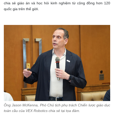
chia sẻ giáo án và học hỏi kinh nghiệm từ cộng đồng hơn 120
quốc gia trên thế giới.
Ông Jason McKenna, Phó Chủ tịch phụ trách Chiến lược giáo dục
toàn cầu của VEX Robotics chia sẻ tại tọa đàm.