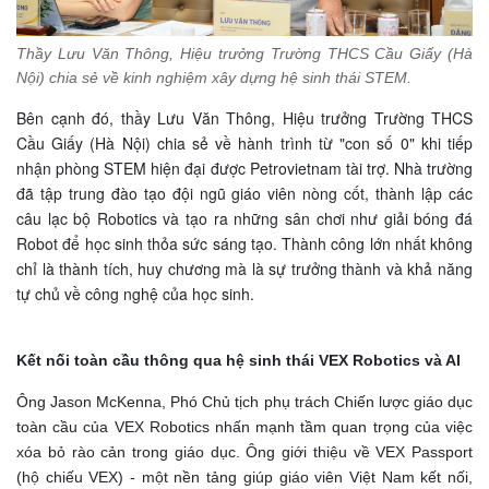
Thầy Lưu Văn Thông, Hiệu trưởng Trường THCS Cầu Giấy (Hà
Nội) chia sẻ về kinh nghiệm xây dựng hệ sinh thái STEM.
Bên cạnh đó, thầy Lưu Văn Thông, Hiệu trưởng Trường THCS
Cầu Giấy (Hà Nội) chia sẻ về hành trình từ "con số 0" khi tiếp
nhận phòng STEM hiện đại được Petrovietnam tài trợ. Nhà trường
đã tập trung đào tạo đội ngũ giáo viên nòng cốt, thành lập các
câu lạc bộ Robotics và tạo ra những sân chơi như giải bóng đá
Robot để học sinh thỏa sức sáng tạo. Thành công lớn nhất không
chỉ là thành tích, huy chương mà là sự trưởng thành và khả năng
tự chủ về công nghệ của học sinh.
Kết nối toàn cầu thông qua hệ sinh thái VEX Robotics và AI
Ông Jason McKenna, Phó Chủ tịch phụ trách Chiến lược giáo dục
toàn cầu của VEX Robotics nhấn mạnh tầm quan trọng của việc
xóa bỏ rào cản trong giáo dục. Ông giới thiệu về VEX Passport
(hộ chiếu VEX) - một nền tảng giúp giáo viên Việt Nam kết nối,