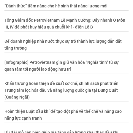
“Đánh thức” tiềm năng cho hệ sinh thái năng lượng mới
Tổng Giám đốc Petrovietnam Lê Mạnh Cường: Đẩy nhanh Ô Môn
III, IV để phát huy hiệu quả chuỗi khí - điện Lô B
Để doanh nghiệp nhà nước thực sự trở thành lực lượng dẫn dắt
tăng trưởng
[Infographic] Petrovietnam gìn giữ văn hóa "Nghĩa tình" từ sự
quan tâm tới người lao động hưu trí
Khẩn trương hoàn thiện đề xuất cơ chế, chính sách phát triển
Trung tâm lọc hóa dầu và năng lượng quốc gia tại Dung Quất
(Quảng Ngãi)
Hoàn thiện Luật Dầu khí để tạo đột phá về thể chế và nâng cao
năng lực cạnh tranh
Ưu đãi mỏ cận biên giúp gia tăng sản lượng khai thác dầu khí