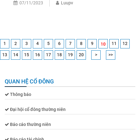
07/11/2023
Luupv
1
2
3
4
5
6
7
8
9
11
12
10
13
14
15
16
17
18
19
20
>
>>
QUAN HỆ CỔ ĐÔNG
Thông báo
Đại hội cổ đông thường niên
Báo cáo thường niên
Báo cáo tài chính