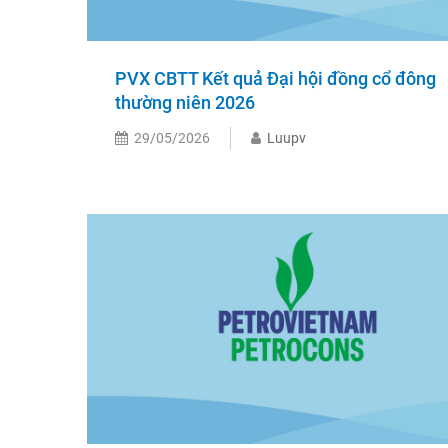
PVX CBTT Kết quả Đại hội đồng cổ đông
thường niên 2026
29/05/2026
Luupv