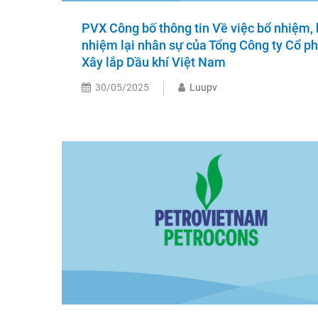
PVX Công bố thông tin Về việc bổ nhiệm,
nhiệm lại nhân sự của Tổng Công ty Cổ p
Xây lắp Dầu khí Việt Nam
30/05/2025
Luupv