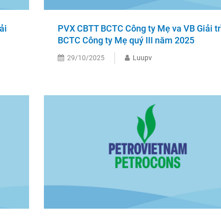
ải
PVX CBTT BCTC Công ty Mẹ va VB Giải tr
BCTC Công ty Mẹ quý III năm 2025
29/10/2025
Luupv