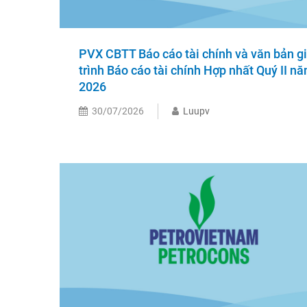
PVX CBTT Báo cáo tài chính và văn bản gi
trình Báo cáo tài chính Hợp nhất Quý II n
2026
30/07/2026
Luupv