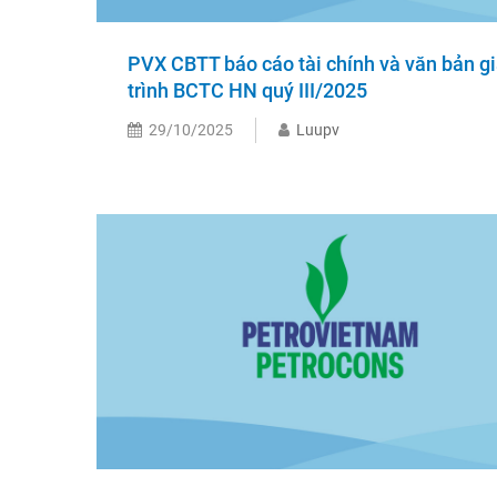
PVX CBTT báo cáo tài chính và văn bản gi
trình BCTC HN quý III/2025
29/10/2025
Luupv