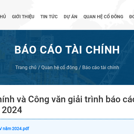
CHỦ
GIỚI THIỆU
TIN TỨC
DỰ ÁN
QUAN HỆ CỔ ĐÔNG
Đ
BÁO CÁO TÀI CHÍNH
Trang chủ
Quan hệ cổ đông
Báo cáo tài chính
ính và Công văn giải trình báo cáo
m 2024
 IV năm 2024.pdf