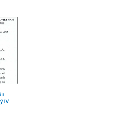
ăn
ý IV