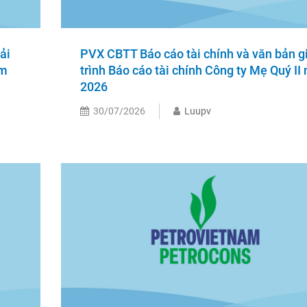
ải
PVX CBTT Báo cáo tài chính và văn bản g
ăm
trình Báo cáo tài chính Công ty Mẹ Quý II
2026
30/07/2026
Luupv