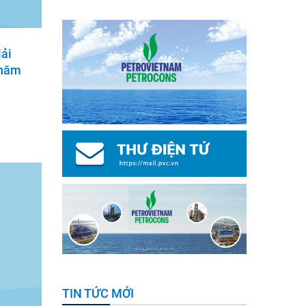
iải
 năm
TIN TỨC MỚI