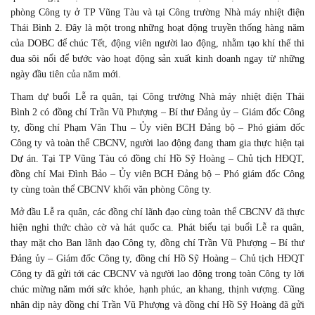
phòng Công ty ở TP Vũng Tàu và tại Công trường Nhà máy nhiệt điện
Thái Bình 2. Đây là một trong những hoạt động truyền thống hàng năm
của DOBC để chúc Tết, động viên người lao động, nhằm tạo khí thế thi
đua sôi nổi để bước vào hoạt động sản xuất kinh doanh ngay từ những
ngày đầu tiên của năm mới.
Tham dự buổi Lễ ra quân, tại Công trường Nhà máy nhiệt điện Thái
Bình 2 có đồng chí Trần Vũ Phượng – Bí thư Đảng ủy – Giám đốc Công
ty, đồng chí Phạm Văn Thu – Ủy viên BCH Đảng bộ – Phó giám đốc
Công ty và toàn thể CBCNV, người lao động đang tham gia thực hiện tại
Dự án. Tại TP Vũng Tàu có đồng chí Hồ Sỹ Hoàng – Chủ tịch HĐQT,
đồng chí Mai Đình Bảo – Ủy viên BCH Đảng bộ – Phó giám đốc Công
ty cùng toàn thể CBCNV khối văn phòng Công ty.
Mở đầu Lễ ra quân, các đồng chí lãnh đạo cùng toàn thể CBCNV đã thực
hiện nghi thức chào cờ và hát quốc ca. Phát biểu tại buổi Lễ ra quân,
thay mặt cho Ban lãnh đạo Công ty, đồng chí Trần Vũ Phượng – Bí thư
Đảng ủy – Giám đốc Công ty, đồng chí Hồ Sỹ Hoàng – Chủ tịch HĐQT
Công ty đã gửi tới các CBCNV và người lao động trong toàn Công ty lời
chúc mừng năm mới sức khỏe, hạnh phúc, an khang, thịnh vượng. Cũng
nhân dịp này đồng chí Trần Vũ Phượng và đồng chí Hồ Sỹ Hoàng đã gửi