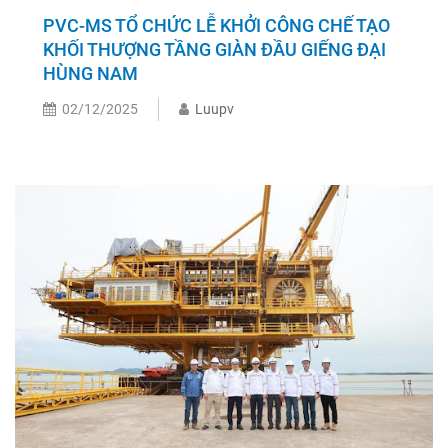
PVC-MS TỔ CHỨC LỄ KHỞI CÔNG CHẾ TẠO
KHỐI THƯỢNG TẦNG GIÀN ĐẦU GIẾNG ĐẠI
HÙNG NAM
02/12/2025
Luupv