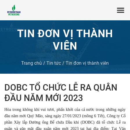
TIN ĐƠN VỊ THÀNH
VIÊN
Trang chủ
Tin tức
Tin đơn vị thành viên
DOBC TỔ CHỨC LỄ RA QUÂN
ĐẦU NĂM MỚI 2023
Hòa trong không khí vui tươi, phấn khởi của cả nước trong những ngày
đầu năm mới Quý Mão, sáng ngày 27/01/2023 (mồng 6 Tết), Công ty Cổ
phần Xây lắp Đường ống Bể chứa Dầu khí (DOBC) đã tổ chức Lễ ra
quân và gặp mặt đầu xuân năm mới 2023 tại hai địa điểm: Tại Văn