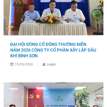
ĐẠI HỘI ĐỒNG CỔ ĐÔNG THƯỜNG NIÊN
NĂM 2026 CÔNG TY CỔ PHẦN XÂY LẮP DẦU
KHÍ BÌNH SƠN
15/05/2026
Luupv