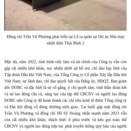
Đồng chí Trần Vũ Phượng phát biểu tại Lễ ra quân tại Dự án Nhà máy
nhiệt điện Thái Bình 2
Mặc dù, năm 2022, tình hình việc làm và tài chính của Công ty vẫn còn
gặp rất nhiều khó khăn, tuy nhiên dưới sự hỗ trợ, chỉ đạo kịp thời của
Tập đoàn Dầu khí Việt Nam, của Tổng Công ty Cổ phần Xây lắp Dầu khí
Việt Nam; sự lãnh đạo, chỉ đạo quyết liệt của Đảng ủy, HĐQT, Ban giám
đốc DOBC và đặc biệt là sự cố gắng, ý chí quyết tâm, tinh thần đoàn kết
và sự lao động cần cù, sáng tạo của tập thể CBCNV và người lao động
DOBC nên Công ty đã hoàn thành các chỉ tiêu kinh tế được Tổng công ty
và Đại hội đồng cổ đông thường niên giao. Tại buổi gặp mặt đồng chí
Trần Vũ Phượng và đồng chí Hồ Sỹ Hoàng nhấn mạnh năm 2023 vẫn
còn rất nhiều khó khăn, thách thức ở phía trước và kêu gọi toàn thể
CBCNV và người lao động tiếp tục phát truyền thống quý báu của người