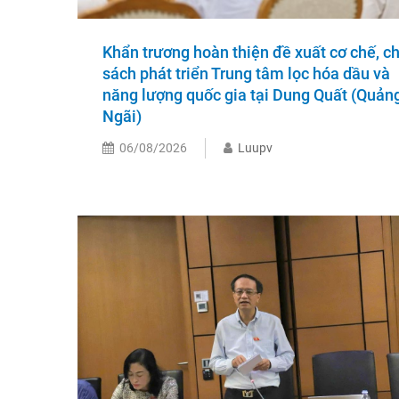
Khẩn trương hoàn thiện đề xuất cơ chế, c
sách phát triển Trung tâm lọc hóa dầu và
năng lượng quốc gia tại Dung Quất (Quản
Ngãi)
06/08/2026
Luupv