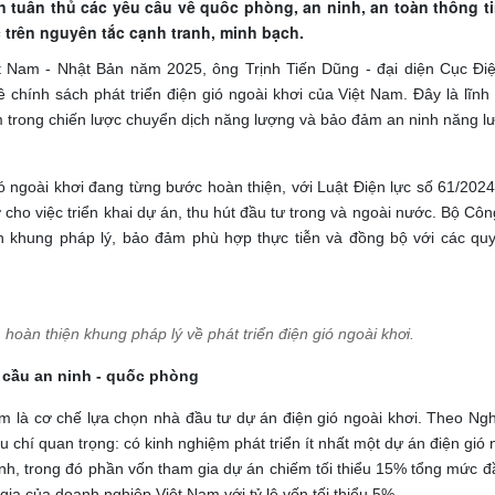
ần tuân thủ các yêu cầu về quốc phòng, an ninh, an toàn thông t
 trên nguyên tắc cạnh tranh, minh bạch.
ệt Nam - Nhật Bản năm 2025, ông Trịnh Tiến Dũng - đại diện Cục Điệ
 chính sách phát triển điện gió ngoài khơi của Việt Nam. Đây là lĩn
tâm trong chiến lược chuyển dịch năng lượng và bảo đảm an ninh năng 
ió ngoài khơi đang từng bước hoàn thiện, với Luật Điện lực số 61/20
cho việc triển khai dự án, thu hút đầu tư trong và ngoài nước. Bộ C
n khung pháp lý, bảo đảm phù hợp thực tiễn và đồng bộ với các quy 
oàn thiện khung pháp lý về phát triển điện gió ngoài khơi.
 cầu an ninh - quốc phòng
 là cơ chế lựa chọn nhà đầu tư dự án điện gió ngoài khơi. Theo Ngh
 chí quan trọng: có kinh nghiệm phát triển ít nhất một dự án điện gió 
hính, trong đó phần vốn tham gia dự án chiếm tối thiểu 15% tổng mức đ
ia của doanh nghiệp Việt Nam với tỷ lệ vốn tối thiểu 5%.