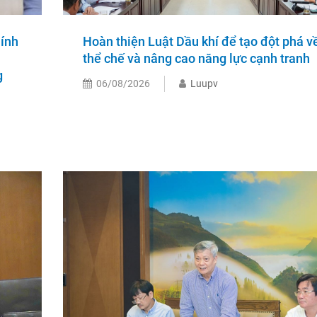
hính
Hoàn thiện Luật Dầu khí để tạo đột phá v
thể chế và nâng cao năng lực cạnh tranh
g
06/08/2026
Luupv