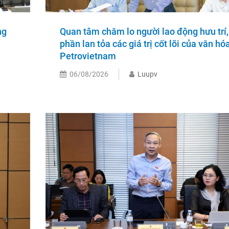
ng
Quan tâm chăm lo người lao động hưu trí,
phần lan tỏa các giá trị cốt lõi của văn hó
Petrovietnam
06/08/2026
Luupv