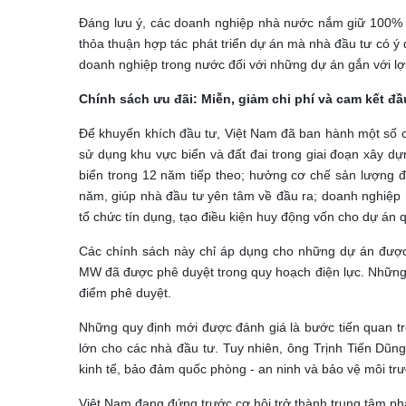
Đáng lưu ý, các doanh nghiệp nhà nước nắm giữ 100% v
thỏa thuận hợp tác phát triển dự án mà nhà đầu tư có 
doanh nghiệp trong nước đối với những dự án gắn với lợi
Chính sách ưu đãi: Miễn, giảm chi phí và cam kết đầ
Để khuyến khích đầu tư, Việt Nam đã ban hành một số ch
sử dụng khu vực biển và đất đai trong giai đoạn xây d
biển trong 12 năm tiếp theo; hưởng cơ chế sản lượng đ
năm, giúp nhà đầu tư yên tâm về đầu ra; doanh nghiệp 
tổ chức tín dụng, tạo điều kiện huy động vốn cho dự án 
Các chính sách này chỉ áp dụng cho những dự án được 
MW đã được phê duyệt trong quy hoạch điện lực. Những d
điểm phê duyệt.
Những quy định mới được đánh giá là bước tiến quan trọ
lớn cho các nhà đầu tư. Tuy nhiên, ông Trịnh Tiến Dũn
kinh tế, bảo đảm quốc phòng - an ninh và bảo vệ môi trư
Việt Nam đang đứng trước cơ hội trở thành trung tâm phá