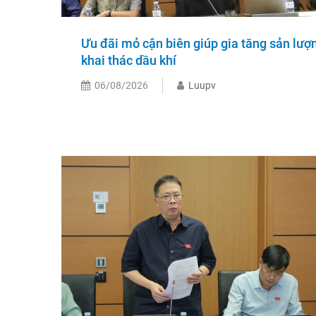
Ưu đãi mỏ cận biên giúp gia tăng sản lượ
khai thác dầu khí
06/08/2026
Luupv