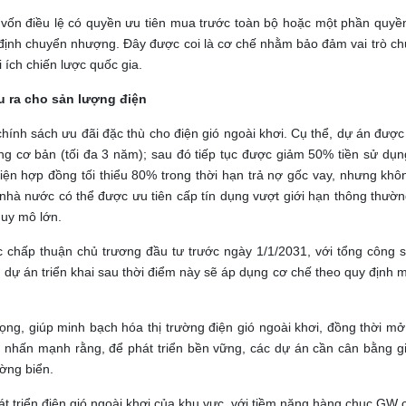
ốn điều lệ có quyền ưu tiên mua trước toàn bộ hoặc một phần quyền 
ý định chuyển nhượng. Đây được coi là cơ chế nhằm bảo đảm vai trò c
 ích chiến lược quốc gia.
u ra cho sản lượng điện
ính sách ưu đãi đặc thù cho điện gió ngoài khơi. Cụ thể, dự án được
ựng cơ bản (tối đa 3 năm); sau đó tiếp tục được giảm 50% tiền sử dụ
iện hợp đồng tối thiểu 80% trong thời hạn trả nợ gốc vay, nhưng kh
nhà nước có thể được ưu tiên cấp tín dụng vượt giới hạn thông thườ
quy mô lớn.
chấp thuận chủ trương đầu tư trước ngày 1/1/2031, với tổng công s
ự án triển khai sau thời điểm này sẽ áp dụng cơ chế theo quy định mớ
ng, giúp minh bạch hóa thị trường điện gió ngoài khơi, đồng thời mở
g nhấn mạnh rằng, để phát triển bền vững, các dự án cần cân bằng gi
ờng biển.
t triển điện gió ngoài khơi của khu vực, với tiềm năng hàng chục GW 