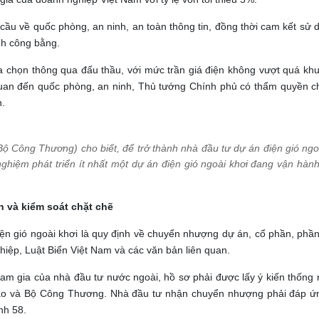
 cầu về quốc phòng, an ninh, an toàn thông tin, đồng thời cam kết sử
nh công bằng.
a chọn thông qua đấu thầu, với mức trần giá điện không vượt quá kh
uan đến quốc phòng, an ninh, Thủ tướng Chính phủ có thẩm quyền c
n.
Bộ Công Thương) cho biết, để trở thành nhà đầu tư dự án điện gió ngoà
ghiệm phát triển ít nhất một dự án điện gió ngoài khơi đang vận hàn
 và kiểm soát chặt chẽ
iện gió ngoài khơi là quy định về chuyển nhượng dự án, cổ phần, phầ
hiệp, Luật Biển Việt Nam và các văn bản liên quan.
ham gia của nhà đầu tư nước ngoài, hồ sơ phải được lấy ý kiến thống
ao và Bộ Công Thương. Nhà đầu tư nhận chuyển nhượng phải đáp ứ
nh 58.