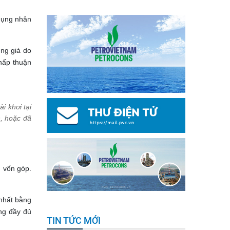
 dụng nhân
ung giá do
hấp thuận
i khơi tại
h, hoặc đã
n vốn góp.
 nhất bằng
ng đầy đủ
TIN TỨC MỚI