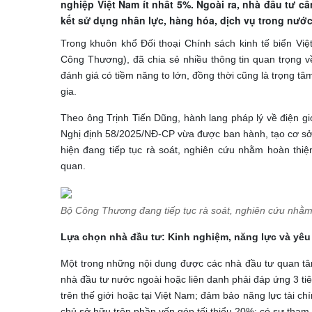
nghiệp Việt Nam ít nhất 5%. Ngoài ra, nhà đầu tư c
kết sử dụng nhân lực, hàng hóa, dịch vụ trong nước
Trong khuôn khổ Đối thoại Chính sách kinh tế biển Vi
Công Thương), đã chia sẻ nhiều thông tin quan trọng về
đánh giá có tiềm năng to lớn, đồng thời cũng là trọng 
gia.
Theo ông Trịnh Tiến Dũng, hành lang pháp lý về điện g
Nghị định 58/2025/NĐ-CP vừa được ban hành, tạo cơ sở 
hiện đang tiếp tục rà soát, nghiên cứu nhằm hoàn thiệ
quan.
Bộ Công Thương đang tiếp tục rà soát, nghiên cứu nhằm h
Lựa chọn nhà đầu tư: Kinh nghiệm, năng lực và yêu
Một trong những nội dung được các nhà đầu tư quan tâm
nhà đầu tư nước ngoài hoặc liên danh phải đáp ứng 3 tiêu
trên thế giới hoặc tại Việt Nam; đảm bảo năng lực tài c
chủ sở hữu trên phần vốn góp tối thiểu 20%; có sự tham g