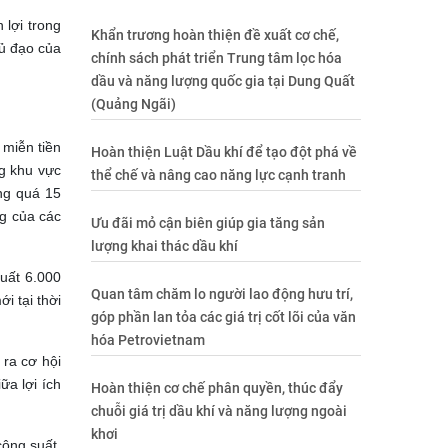
lợi trong
Khẩn trương hoàn thiện đề xuất cơ chế,
hủ đạo của
chính sách phát triển Trung tâm lọc hóa
dầu và năng lượng quốc gia tại Dung Quất
(Quảng Ngãi)
 miễn tiền
Hoàn thiện Luật Dầu khí để tạo đột phá về
ng khu vực
thể chế và nâng cao năng lực cạnh tranh
ông quá 15
ng của các
Ưu đãi mỏ cận biên giúp gia tăng sản
lượng khai thác dầu khí
uất 6.000
Quan tâm chăm lo người lao động hưu trí,
i tại thời
góp phần lan tỏa các giá trị cốt lõi của văn
hóa Petrovietnam
 ra cơ hội
ữa lợi ích
Hoàn thiện cơ chế phân quyền, thúc đẩy
chuỗi giá trị dầu khí và năng lượng ngoài
khơi
công suất.