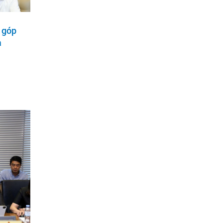
 góp
a