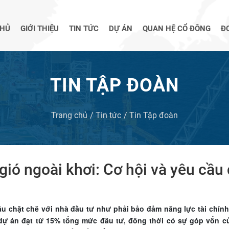
CHỦ
GIỚI THIỆU
TIN TỨC
DỰ ÁN
QUAN HỆ CỔ ĐÔNG
Đ
TIN TẬP ĐOÀN
Trang chủ
Tin tức
Tin Tập đoàn
gió ngoài khơi: Cơ hội và yêu cầu 
ầu chặt chẽ với nhà đầu tư như phải bảo đảm năng lực tài chính 
 dự án đạt từ 15% tổng mức đầu tư, đồng thời có sự góp vốn 