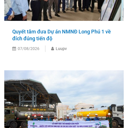
Quyết tâm đưa Dự án NMNĐ Long Phú 1 về
đích đúng tiến độ
07/08/2026
Luupv