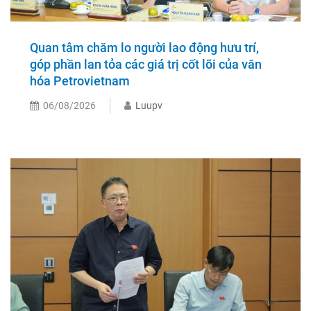
Quan tâm chăm lo người lao động hưu trí,
góp phần lan tỏa các giá trị cốt lõi của văn
hóa Petrovietnam
06/08/2026
Luupv