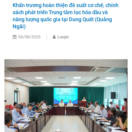
Khẩn trương hoàn thiện đề xuất cơ chế, chính
sách phát triển Trung tâm lọc hóa dầu và
năng lượng quốc gia tại Dung Quất (Quảng
Ngãi)
06/08/2026
Luupv