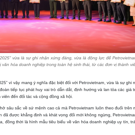
025" vừa là sự ghi nhận xứng đáng, vừa là động lực để Petrovietnam
rị văn hóa doanh nghiệp trong toàn hệ sinh thái, từ các đơn vị thành vi
5” vì vậy mang ý nghĩa đặc biệt đối với Petrovietnam, vừa là sự ghi
n tiếp tục phát huy vai trò dẫn dắt, định hướng và lan tỏa các giá t
h viên đến đối tác và cộng đồng xã hội.
c nhở sâu sắc về sứ mệnh cao cả mà Petrovietnam luôn theo đuổi trên
ín đã được khẳng định và khát vọng đổi mới không ngừng, Petrovietna
a, đồng thời là hình mẫu tiêu biểu về văn hóa doanh nghiệp uy tín, t
.