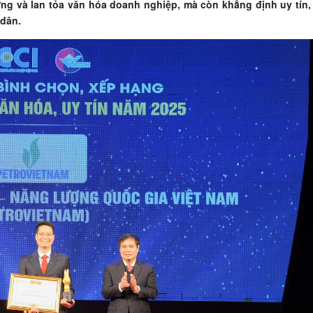
ng và lan tỏa văn hóa doanh nghiệp, mà còn khẳng định uy tín, 
 dân.