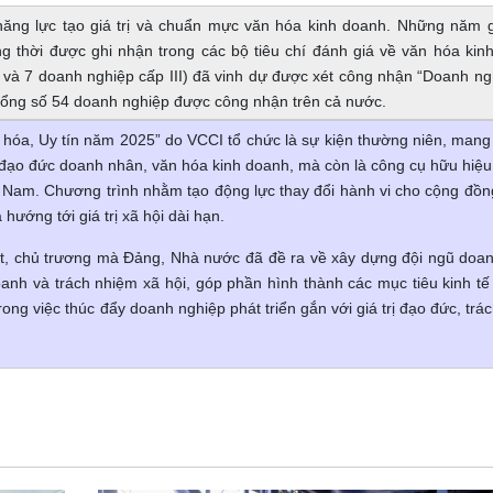
 năng lực tạo giá trị và chuẩn mực văn hóa kinh doanh. Những năm 
ồng thời được ghi nhận trong các bộ tiêu chí đánh giá về văn hóa kin
 và 7 doanh nghiệp cấp III) đã vinh dự được xét công nhận “Doanh ng
tổng số 54 doanh nghiệp được công nhận trên cả nước.
hóa, Uy tín năm 2025” do VCCI tổ chức là sự kiện thường niên, mang
h đạo đức doanh nhân, văn hóa kinh doanh, mà còn là công cụ hữu hiệu
t Nam. Chương trình nhằm tạo động lực thay đổi hành vi cho cộng đồ
hướng tới giá trị xã hội dài hạn.
t, chủ trương mà Đảng, Nhà nước đã đề ra về xây dựng đội ngũ doa
anh và trách nhiệm xã hội, góp phần hình thành các mục tiêu kinh tế 
rong việc thúc đẩy doanh nghiệp phát triển gắn với giá trị đạo đức, trá