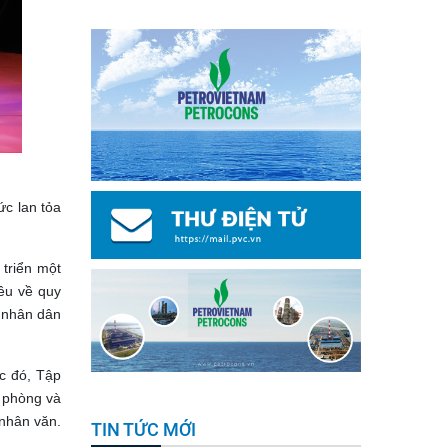
ức lan tỏa
triển một
iêu về quy
à nhân dân
ắc đó, Tập
c phòng và
 nhân văn.
TIN TỨC MỚI