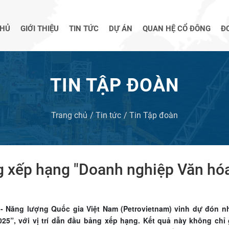
CHỦ
GIỚI THIỆU
TIN TỨC
DỰ ÁN
QUAN HỆ CỔ ĐÔNG
Đ
TIN TẬP ĐOÀN
Trang chủ
Tin tức
Tin Tập đoàn
 xếp hạng "Doanh nghiệp Văn hóa
 - Năng lượng Quốc gia Việt Nam (Petrovietnam) vinh dự đón 
25”, với vị trí dẫn đầu bảng xếp hạng. Kết quả này không chỉ