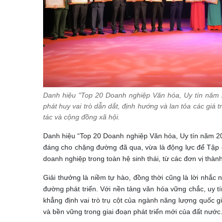
Danh hiệu "Top 20 Doanh nghiệp Văn hóa, Uy tín năm 2
phát huy vai trò dẫn dắt, định hướng và lan tỏa các giá t
tác và cộng đồng xã hội.
Danh hiệu “Top 20 Doanh nghiệp Văn hóa, Uy tín năm 202
đáng cho chặng đường đã qua, vừa là động lực để Tập đoà
doanh nghiệp trong toàn hệ sinh thái, từ các đơn vị thàn
Giải thưởng là niềm tự hào, đồng thời cũng là lời nhắ
đường phát triển. Với nền tảng văn hóa vững chắc, uy t
khẳng định vai trò trụ cột của ngành năng lượng quốc gi
và bền vững trong giai đoạn phát triển mới của đất nước