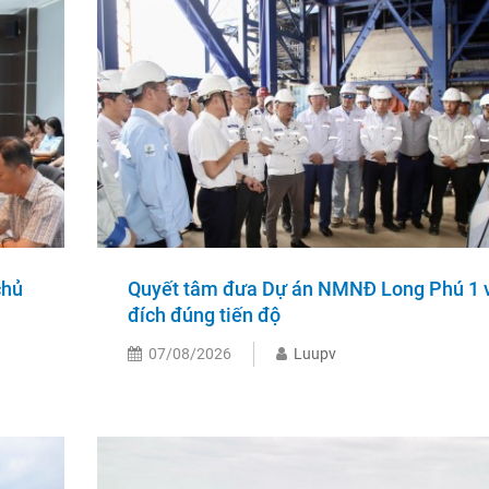
chủ
Quyết tâm đưa Dự án NMNĐ Long Phú 1 
đích đúng tiến độ
07/08/2026
Luupv