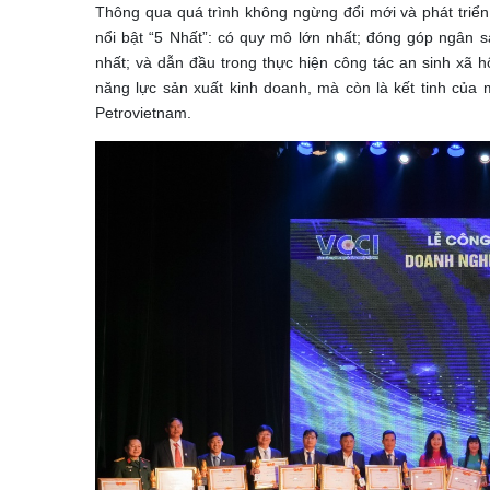
Thông qua quá trình không ngừng đổi mới và phát triển
nổi bật “5 Nhất”: có quy mô lớn nhất; đóng góp ngân s
nhất; và dẫn đầu trong thực hiện công tác an sinh xã 
năng lực sản xuất kinh doanh, mà còn là kết tinh của
Petrovietnam.