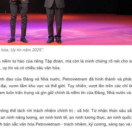
 hóa, Uy tín năm 2025”.
 niềm tự hào của riêng Tập đoàn, mà còn là minh chứng rõ nét cho s
 uy tín và có chiều sâu văn hóa.
ãnh đạo của Đảng và Nhà nước, Petrovietnam đã hình thành và phát 
ại, vươn tầm khu vực và thế giới. Tuy nhiên, vượt lên trên các chỉ t
tnam luôn trân trọng và gìn giữ chính là niềm tin của Đảng, Nhà nước v
không thể tách rời trách nhiệm chính trị - xã hội. Từ nhận thức sâu s
an ninh năng lượng, an ninh kinh tế, an ninh lương thực, an ninh quố
nh bản sắc văn hóa Petrovietnam - trách nhiệm, kỷ cương, sáng tạo và