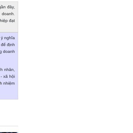
gần đây,
h doanh.
hiệp đạt
 ý nghĩa
 để định
ng doanh
nh nhân,
- xã hội
ch nhiệm