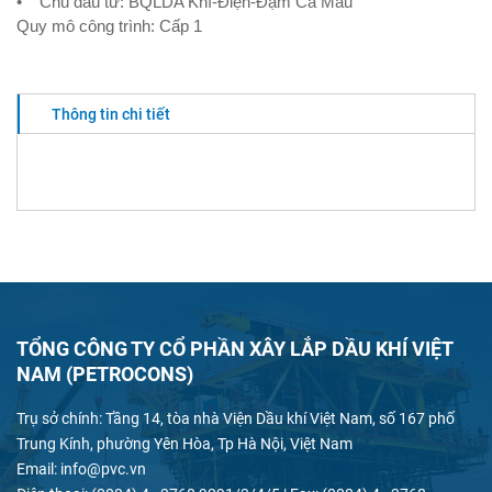
• Chủ đầu tư: BQLDA Khí-Điện-Đạm Cà Mau
Quy mô công trình: Cấp 1
Thông tin chi tiết
TỔNG CÔNG TY CỔ PHẦN XÂY LẮP DẦU KHÍ VIỆT
NAM (PETROCONS)
Trụ sở chính: Tầng 14, tòa nhà Viện Dầu khí Việt Nam, số 167 phố
Trung Kính, phường Yên Hòa, Tp Hà Nội, Việt Nam
Email: info@pvc.vn