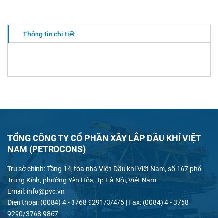
Thông tin chi tiết
TỔNG CÔNG TY CỔ PHẦN XÂY LẮP DẦU KHÍ VIỆT
NAM (PETROCONS)
Trụ sở chính: Tầng 14, tòa nhà Viện Dầu khí Việt Nam, số 167 phố
Trung Kính, phường Yên Hòa, Tp Hà Nội, Việt Nam
Email: info@pvc.vn
Điện thoại: (0084) 4 - 3768 9291/3/4/5 | Fax: (0084) 4 - 3768
9290/3768 9867