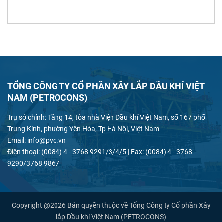
TỔNG CÔNG TY CỔ PHẦN XÂY LẮP DẦU KHÍ VIỆT
NAM (PETROCONS)
Trụ sở chính: Tầng 14, tòa nhà Viện Dầu khí Việt Nam, số 167 phố
Trung Kính, phường Yên Hòa, Tp Hà Nội, Việt Nam
Email: info@pvc.vn
Điện thoại: (0084) 4 - 3768 9291/3/4/5 | Fax: (0084) 4 - 3768
9290/3768 9867
Copyright @2026 Bản quyền thuộc về Tổng Công ty Cổ phần Xây
lắp Dầu khí Việt Nam (PETROCONS)